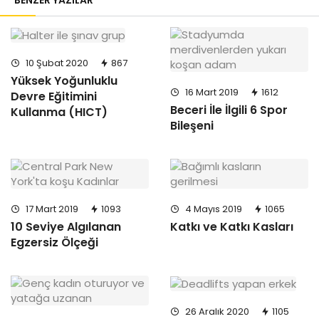
10 Şubat 2020
867
Yüksek Yoğunluklu
16 Mart 2019
1612
Devre Eğitimini
Beceri İle İlgili 6 Spor
Kullanma (HICT)
Bileşeni
17 Mart 2019
1093
4 Mayıs 2019
1065
10 Seviye Algılanan
Katkı ve Katkı Kasları
Egzersiz Ölçeği
26 Aralık 2020
1105