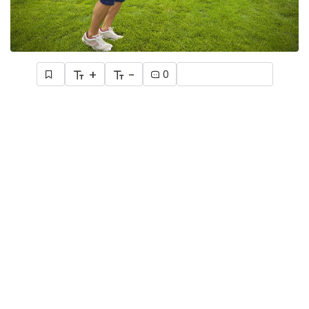
+
-
0