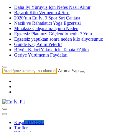
Daha İyi Yürüyüş İçin Nefes Nasıl Alınır
Başarılı Kilo Vermenin 4 Sırrı
2020’nin En İyi 9 Spor Sırt Çantası
Nazik ve Rahatlatıcı Yoga Egzersizi
Müziksiz Çalışmanız İçin 6 Neden
Egzersiz Planınızı Güçlendirmenin 7 Yolu
Egzersiz yaptıktan sonra neden kilo alıyorsunuz
Günde Kaç Adım Yeterli?
Büyük Kalori Yakma için Tabata Eğitim
Geriye Yürümenin Faydaları
Arama Yap
Koşu
GÜNCEL
Tarifler