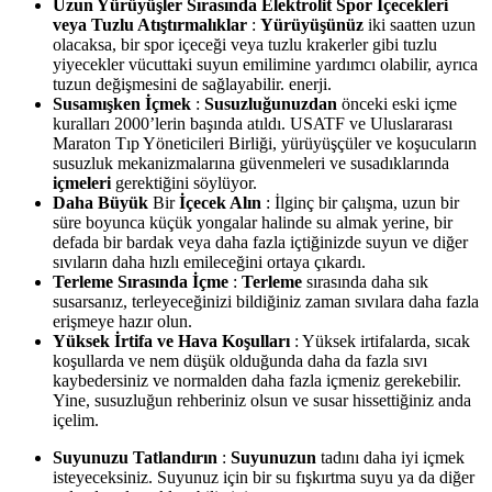
Uzun Yürüyüşler Sırasında Elektrolit Spor İçecekleri
veya Tuzlu Atıştırmalıklar
:
Yürüyüşünüz
iki saatten uzun
olacaksa, bir spor içeceği veya tuzlu krakerler gibi tuzlu
yiyecekler vücuttaki suyun emilimine yardımcı olabilir, ayrıca
tuzun değişmesini de sağlayabilir. enerji.
Susamışken İçmek
:
Susuzluğunuzdan
önceki eski içme
kuralları 2000’lerin başında atıldı. USATF ve Uluslararası
Maraton Tıp Yöneticileri Birliği, yürüyüşçüler ve koşucuların
susuzluk mekanizmalarına güvenmeleri ve susadıklarında
içmeleri
gerektiğini söylüyor.
Daha Büyük
Bir
İçecek Alın
: İlginç bir çalışma, uzun bir
süre boyunca küçük yongalar halinde su almak yerine, bir
defada bir bardak veya daha fazla içtiğinizde suyun ve diğer
sıvıların daha hızlı emileceğini ortaya çıkardı.
Terleme Sırasında İçme
:
Terleme
sırasında daha sık
susarsanız, terleyeceğinizi bildiğiniz zaman sıvılara daha fazla
erişmeye hazır olun.
Yüksek İrtifa ve Hava Koşulları
: Yüksek irtifalarda, sıcak
koşullarda ve nem düşük olduğunda daha da fazla sıvı
kaybedersiniz ve normalden daha fazla içmeniz gerekebilir.
Yine, susuzluğun rehberiniz olsun ve susar hissettiğiniz anda
içelim.
Suyunuzu Tatlandırın
:
Suyunuzun
tadını daha iyi içmek
isteyeceksiniz. Suyunuz için bir su fışkırtma suyu ya da diğer