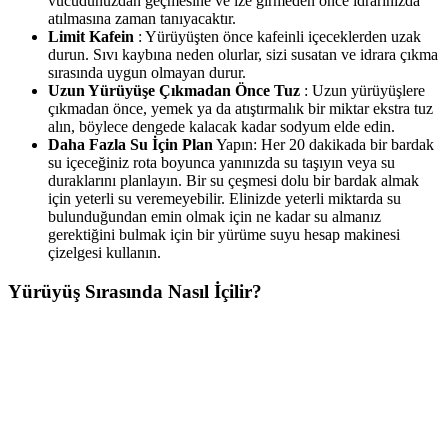
vücudunuzdan geçmesine ve ize girmeden önce idrarınızda
atılmasına zaman tanıyacaktır.
Limit Kafein
: Yürüyüşten önce kafeinli içeceklerden uzak
durun. Sıvı kaybına neden olurlar, sizi susatan ve idrara çıkma
sırasında uygun olmayan durur.
Uzun Yürüyüşe Çıkmadan Önce Tuz
: Uzun yürüyüşlere
çıkmadan önce, yemek ya da atıştırmalık bir miktar ekstra tuz
alın, böylece dengede kalacak kadar sodyum elde edin.
Daha Fazla Su İçin Plan
Yapın: Her 20 dakikada bir bardak
su içeceğiniz rota boyunca yanınızda su taşıyın veya su
duraklarını planlayın. Bir su çeşmesi dolu bir bardak almak
için yeterli su veremeyebilir. Elinizde yeterli miktarda su
bulunduğundan emin olmak için ne kadar su almanız
gerektiğini bulmak için bir yürüme suyu hesap makinesi
çizelgesi kullanın.
Yürüyüş Sırasında Nasıl İçilir?