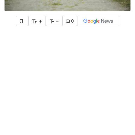
+
-
0