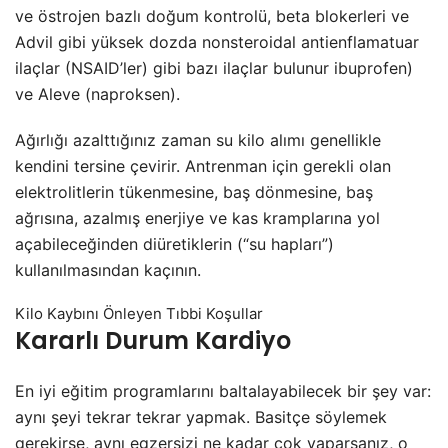
ve östrojen bazlı doğum kontrolü, beta blokerleri ve
Advil gibi yüksek dozda nonsteroidal antienflamatuar
ilaçlar (NSAID’ler) gibi bazı ilaçlar bulunur ibuprofen)
ve Aleve (naproksen).
Ağırlığı azalttığınız zaman su kilo alımı genellikle
kendini tersine çevirir. Antrenman için gerekli olan
elektrolitlerin tükenmesine, baş dönmesine, baş
ağrısına, azalmış enerjiye ve kas kramplarına yol
açabileceğinden diüretiklerin (“su hapları”)
kullanılmasından kaçının.
Kilo Kaybını Önleyen Tıbbi Koşullar
Kararlı Durum Kardiyo
En iyi eğitim programlarını baltalayabilecek bir şey var:
aynı şeyi tekrar tekrar yapmak. Basitçe söylemek
gerekirse, aynı egzersizi ne kadar çok yaparsanız, o