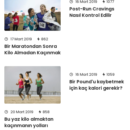
16 Mart 2019
1077
Post-Run Cravings
Nasıl Kontrol Edilir
17 Mart 2019
862
Bir Maratondan Sonra
Kilo Almadan Kaçınmak
16 Mart 2019
1059
Bir Pound'u kaybetmek
için kaç kalori gerekir?
20 Mart 2019
858
Bu yaz kilo almaktan
kaçınmanın yolları