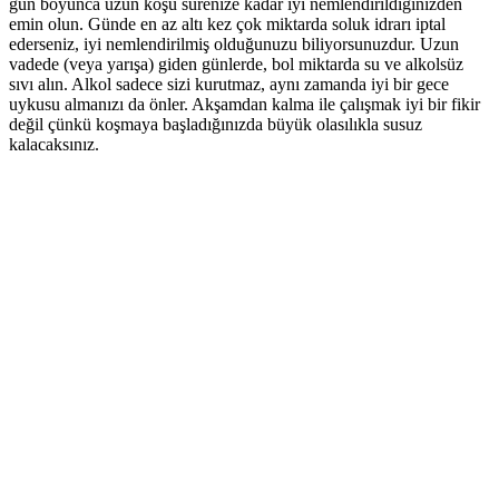
gün boyunca uzun koşu sürenize kadar iyi nemlendirildiğinizden
emin olun. Günde en az altı kez çok miktarda soluk idrarı iptal
ederseniz, iyi nemlendirilmiş olduğunuzu biliyorsunuzdur. Uzun
vadede (veya yarışa) giden günlerde, bol miktarda su ve alkolsüz
sıvı alın. Alkol sadece sizi kurutmaz, aynı zamanda iyi bir gece
uykusu almanızı da önler. Akşamdan kalma ile çalışmak iyi bir fikir
değil çünkü koşmaya başladığınızda büyük olasılıkla susuz
kalacaksınız.