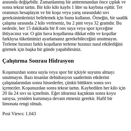
arasında değişebilir. Zamanlanmış bir antrenmandan önce çıplak ve
sonra tekrar tartın. Bir kilo kilo kaybı 1 litre su kaybına eşittir. Ter
oranınızı hesaplayın ve bir koşu veya yarış sırasındaki sıvı
gereksinimlerinizi belirlemek için bunu kullanın. Örneğin, bir saatlik
çalışma sırasında 2 kilo verirseniz, bu 2 pint veya 32 gramdır. Bu
nedenle, her 15 dakikada bir 8 ons suya veya spor içeceğine
ihtiyacınız var. O gün hava koşullarına dikkat edin ve koşullar
farklıysa tüketiminizi ayarlamanız gerekebileceğini unutmayın.
Terleme hızınızı farklı koşulların terleme hızınızı nasıl etkilediğini
görmek için başka bir günde yapabilirsiniz.
Çalıştırma Sonrası Hidrasyon
Koşunuzdan sonra suyla veya spor bir içkiyle suyunu almayı
unutmayın. Bazı insanlar dehidrasyon saatlerinin etkilerini
çalışmalarından sonra hissederler, çünkü bittikten sonra sıvı
içemezler. Koşunuzdan sonra tekrar tartın. Kaybedilen her kilo için
20 ila 24 sıvı su içmelisin. Eğer idrarınız kaçtıktan sonra koyu
sarıysa, yeniden kurumaya devam etmeniz gerekir. Hafif bir
limonata rengi olmalı.
Post Views:
1.043