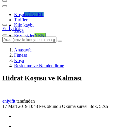
Koşu
GÜNCEL
Tarifler
Kilo kaybı
En İyi Fit
Yoga
Egzersizler
YENİ
Anasayfa
Fitness
Koşu
Beslenme ve Nemlendirme
Hidrat Koşusu ve Kalması
eniyifit
tarafından
17 Mart 2019
1043 kez okundu
Okuma süresi: 3dk, 52sn