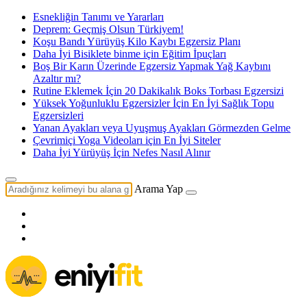
Esnekliğin Tanımı ve Yararları
Deprem: Geçmiş Olsun Türkiyem!
Koşu Bandı Yürüyüş Kilo Kaybı Egzersiz Planı
Daha İyi Bisiklete binme için Eğitim İpuçları
Boş Bir Karın Üzerinde Egzersiz Yapmak Yağ Kaybını
Azaltır mı?
Rutine Eklemek İçin 20 Dakikalık Boks Torbası Egzersizi
Yüksek Yoğunluklu Egzersizler İçin En İyi Sağlık Topu
Egzersizleri
Yanan Ayakları veya Uyuşmuş Ayakları Görmezden Gelme
Çevrimiçi Yoga Videoları için En İyi Siteler
Daha İyi Yürüyüş İçin Nefes Nasıl Alınır
Arama Yap