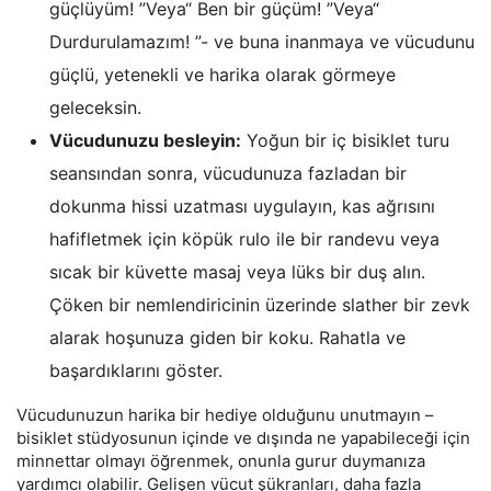
güçlüyüm! ”Veya“ Ben bir güçüm! ”Veya“
Durdurulamazım! ”- ve buna inanmaya ve vücudunu
güçlü, yetenekli ve harika olarak görmeye
geleceksin.
Vücudunuzu besleyin:
Yoğun bir iç bisiklet turu
seansından sonra, vücudunuza fazladan bir
dokunma hissi uzatması uygulayın, kas ağrısını
hafifletmek için köpük rulo ile bir randevu veya
sıcak bir küvette masaj veya lüks bir duş alın.
Çöken bir nemlendiricinin üzerinde slather bir zevk
alarak hoşunuza giden bir koku. Rahatla ve
başardıklarını göster.
Vücudunuzun harika bir hediye olduğunu unutmayın –
bisiklet stüdyosunun içinde ve dışında ne yapabileceği için
minnettar olmayı öğrenmek, onunla gurur duymanıza
yardımcı olabilir. Gelişen vücut şükranları, daha fazla