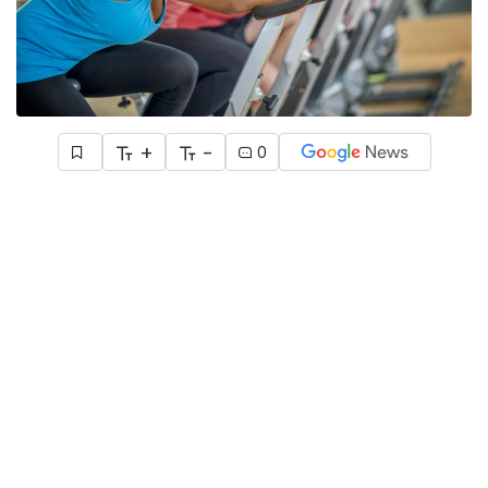
+
-
0