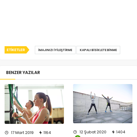
ETIKETLER
İMAJINIZI İYILEŞTIRME
KAPALI BISIKLETE BINME
BENZER YAZILAR
12 Şubat 2020
1404
17 Mart 2019
1164