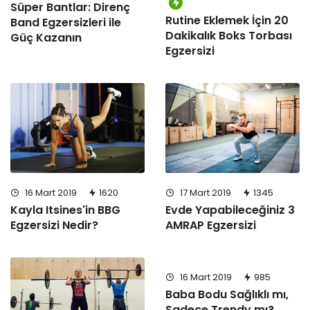
Süper Bantlar: Direnç
Rutine Eklemek İçin 20
Band Egzersizleri ile
Dakikalık Boks Torbası
Güç Kazanın
Egzersizi
16 Mart 2019
1620
17 Mart 2019
1345
Kayla Itsines'in BBG
Evde Yapabileceğiniz 3
Egzersizi Nedir?
AMRAP Egzersizi
16 Mart 2019
985
Baba Bodu Sağlıklı mı,
Sadece Trendy mı?