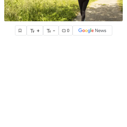
+
-
0