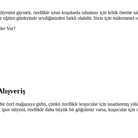
tyenini giymek, özellikle uzun koşularda rahatınız için kritik öneme sahi
z eğitim günlerinde sevdiğinizden farklı olabilir. Sizin için mükemmel o
ler Var?
lışveriş
ir özel mağazaya gidin, çünkü özellikle koşucular için tasarlanmış yükse
 spor sütyeni, özellikle daha büyük bir göğsünüz varsa, koşucular için d