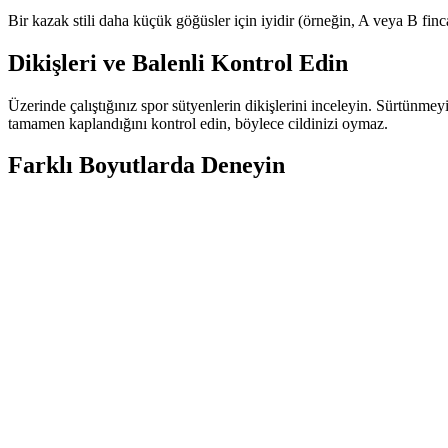
Bir kazak stili daha küçük göğüsler için iyidir (örneğin, A veya B finc
Dikişleri ve Balenli Kontrol Edin
Üzerinde çalıştığınız spor sütyenlerin dikişlerini inceleyin. Sürtünmeyi
tamamen kaplandığını kontrol edin, böylece cildinizi oymaz.
Farklı Boyutlarda Deneyin