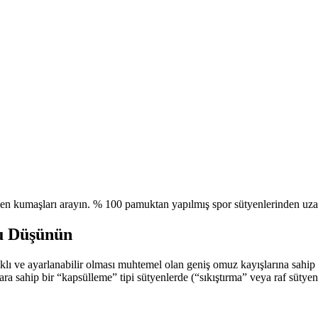
 kumaşları arayın. % 100 pamuktan yapılmış spor sütyenlerinden uzak 
nu Düşünün
klı ve ayarlanabilir olması muhtemel olan geniş omuz kayışlarına sahip 
ara sahip bir “kapsülleme” tipi sütyenlerde (“sıkıştırma” veya raf sütyeni