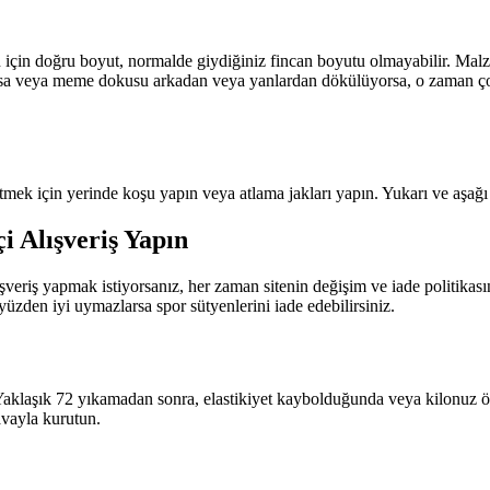
in için doğru boyut, normalde giydiğiniz fincan boyutu olmayabilir. Mal
orsa veya meme dokusu arkadan veya yanlardan dökülüyorsa, o zaman çok k
etmek için yerinde koşu yapın veya atlama jakları yapın. Yukarı ve aşağı
i Alışveriş Yapın
şveriş yapmak istiyorsanız, her zaman sitenin değişim ve iade politikasın
yüzden iyi uymazlarsa spor sütyenlerini iade edebilirsiniz.
klaşık 72 yıkamadan sonra, elastikiyet kaybolduğunda veya kilonuz önem
vayla kurutun.