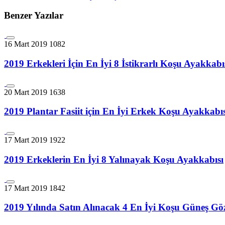
Benzer Yazılar
16 Mart 2019
1082
2019 Erkekleri İçin En İyi 8 İstikrarlı Koşu Ayakkabı
20 Mart 2019
1638
2019 Plantar Fasiit için En İyi Erkek Koşu Ayakkabıs
17 Mart 2019
1922
2019 Erkeklerin En İyi 8 Yalınayak Koşu Ayakkabısı
17 Mart 2019
1842
2019 Yılında Satın Alınacak 4 En İyi Koşu Güneş Gö