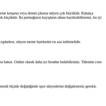
zeme kırışırsa veya demet çıkarsa sütyen çok büyüktür. Rahatça
üçüktür. İki parmağınızı kayışların altına kaydırabilirseniz, bu iyi
 zıplarken, sütyen meme hareketini en aza indirmelidir.
a bakın. Online olarak daha iyi fırsatlar bulabilirsiniz. Titlenine.com
li ölçüde değiştiğinde spor sütyenlerini değiştirmeniz gerekir.