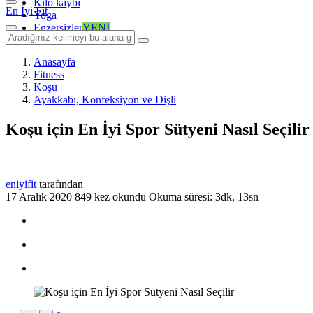
Kilo kaybı
En İyi Fit
Yoga
Egzersizler
YENİ
Anasayfa
Fitness
Koşu
Ayakkabı, Konfeksiyon ve Dişli
Koşu için En İyi Spor Sütyeni Nasıl Seçilir
eniyifit
tarafından
17 Aralık 2020
849 kez okundu
Okuma süresi: 3dk, 13sn