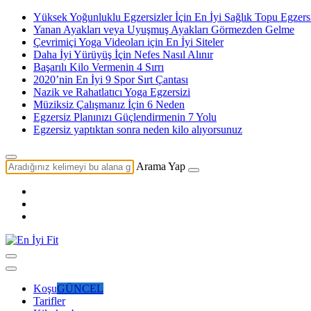
Yüksek Yoğunluklu Egzersizler İçin En İyi Sağlık Topu Egzersi
Yanan Ayakları veya Uyuşmuş Ayakları Görmezden Gelme
Çevrimiçi Yoga Videoları için En İyi Siteler
Daha İyi Yürüyüş İçin Nefes Nasıl Alınır
Başarılı Kilo Vermenin 4 Sırrı
2020’nin En İyi 9 Spor Sırt Çantası
Nazik ve Rahatlatıcı Yoga Egzersizi
Müziksiz Çalışmanız İçin 6 Neden
Egzersiz Planınızı Güçlendirmenin 7 Yolu
Egzersiz yaptıktan sonra neden kilo alıyorsunuz
Arama Yap
Koşu
GÜNCEL
Tarifler