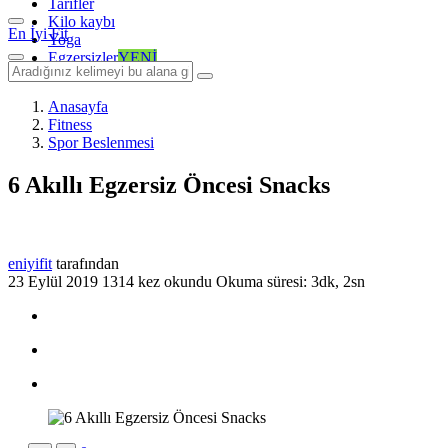
Tarifler
Kilo kaybı
En İyi Fit
Yoga
Egzersizler
YENİ
Anasayfa
Fitness
Spor Beslenmesi
6 Akıllı Egzersiz Öncesi Snacks
eniyifit
tarafından
23 Eylül 2019
1314 kez okundu
Okuma süresi: 3dk, 2sn