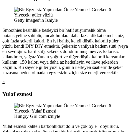
Getty Images’in İzniyle
Smoothies kesinlikle besleyici bir hafif atıştırmalık olma
potansiyeline sahiptir, ancak bunlara daha fazla dikkat etmelisiniz;
çok fazla şekerli kalori. En iyi bahis, kendi düşük kalorili güler
yüzlü kendi DIY DIY etmektir. Şekersiz vanilyalı badem sütü (veya
en sevdiğiniz hafif süt), şekersiz dondurulmuş meyve, kalorisiz
tatlandırıcı, yağsız Yunan yoğurt ve diğer düşük kalorili karışımları
kullanın. 150 kalori veya daha az hedefleyin ve ilave şekerden
kaçının. Bu sayede güler yüzlü, günün ilerleyen saatlerinde şeker
kazasına neden olmadan egzersiziniz için size enerji verecektir.
4
Yulaf ezmesi
Hungry-Girl.com izniyle
Yulaf ezmesi kaliteli karbonhidrat dolu ve çok öyle
doyurucu.
Sabahları çalışmadan önce tam bir kahvaltı yapmak istiyorsanız bu