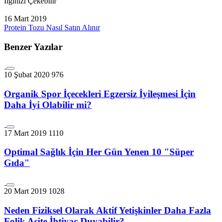
İlginizi Çekebilir
16 Mart 2019
Protein Tozu Nasıl Satın Alınır
Benzer Yazılar
10 Şubat 2020
976
Organik Spor İçecekleri Egzersiz İyileşmesi İçin
Daha İyi Olabilir mi?
17 Mart 2019
1110
Optimal Sağlık İçin Her Gün Yenen 10 "Süper
Gıda"
20 Mart 2019
1028
Neden Fiziksel Olarak Aktif Yetişkinler Daha Fazla
Folik Asite İhtiyaç Duyabilir?