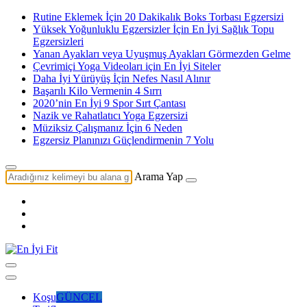
Rutine Eklemek İçin 20 Dakikalık Boks Torbası Egzersizi
Yüksek Yoğunluklu Egzersizler İçin En İyi Sağlık Topu
Egzersizleri
Yanan Ayakları veya Uyuşmuş Ayakları Görmezden Gelme
Çevrimiçi Yoga Videoları için En İyi Siteler
Daha İyi Yürüyüş İçin Nefes Nasıl Alınır
Başarılı Kilo Vermenin 4 Sırrı
2020’nin En İyi 9 Spor Sırt Çantası
Nazik ve Rahatlatıcı Yoga Egzersizi
Müziksiz Çalışmanız İçin 6 Neden
Egzersiz Planınızı Güçlendirmenin 7 Yolu
Arama Yap
Koşu
GÜNCEL