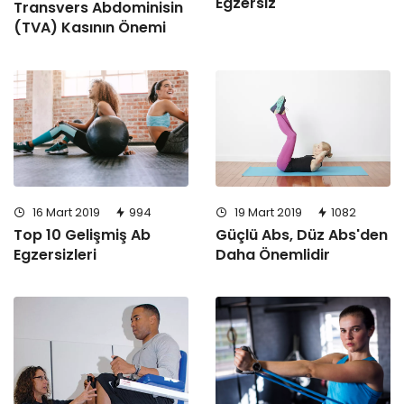
Egzersiz
Transvers Abdominisin
(TVA) Kasının Önemi
16 Mart 2019
994
19 Mart 2019
1082
Top 10 Gelişmiş Ab
Güçlü Abs, Düz Abs'den
Egzersizleri
Daha Önemlidir