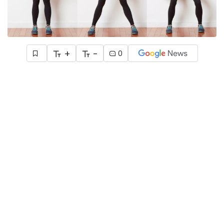
+
-
0