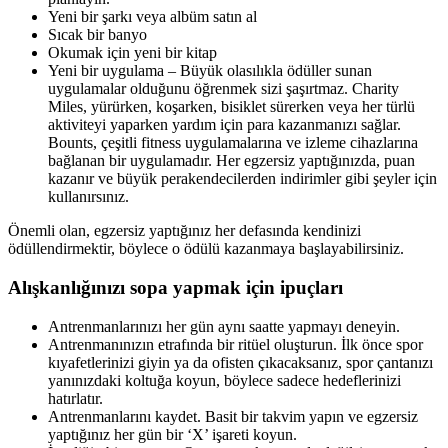
Yeni bir şarkı veya albüm satın al
Sıcak bir banyo
Okumak için yeni bir kitap
Yeni bir uygulama – Büyük olasılıkla ödüller sunan
uygulamalar olduğunu öğrenmek sizi şaşırtmaz. Charity
Miles, yürürken, koşarken, bisiklet sürerken veya her türlü
aktiviteyi yaparken yardım için para kazanmanızı sağlar.
Bounts, çeşitli fitness uygulamalarına ve izleme cihazlarına
bağlanan bir uygulamadır. Her egzersiz yaptığınızda, puan
kazanır ve büyük perakendecilerden indirimler gibi şeyler için
kullanırsınız.
Önemli olan, egzersiz yaptığınız her defasında kendinizi
ödüllendirmektir, böylece o ödülü kazanmaya başlayabilirsiniz.
Alışkanlığınızı sopa yapmak için ipuçları
Antrenmanlarınızı her gün aynı saatte yapmayı deneyin.
Antrenmanınızın etrafında bir ritüel oluşturun. İlk önce spor
kıyafetlerinizi giyin ya da ofisten çıkacaksanız, spor çantanızı
yanınızdaki koltuğa koyun, böylece sadece hedeflerinizi
hatırlatır.
Antrenmanlarını kaydet. Basit bir takvim yapın ve egzersiz
yaptığınız her gün bir ‘X’ işareti koyun.