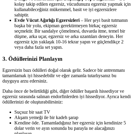
kolay takip edilen egzersiz, vücudunuzu egzersiz yapmak için
kullanabileceğiniz mükemmel, basit ve iyi egzersizlere
sahiptir.
Evde Vücut Ağırlığı Egzersizleri
– Her şeyi basit tutmanın
başka bir yolu, ekipman gerektirmeyen birkaç egzersiz
seçmektir. Bir sandalye çömelmesi, duvarda itme, temel bir
düşme, arka uçar, egzersiz ve arka uzantıları deneyin. Her
egzersiz için yaklaşık 10-16 tekrar yapın ve güçlendikçe 2
veya daha fazla set yapın.
3. Ödüllerinizi Planlayın
Egzersizin bazı ödülleri doğal olarak gelir. Sadece bir antrenmanı
tamamlamak iyi hissedebilir ve eğer zamanla tutarlıysanız bu
duyguyu arzu edersiniz.
Daha önce de belirtildiği gibi, diğer ödüller başarılı hissediyor ve
egzersiz sırasında salınan endorfinlerden iyi hissediyor. Ayrıca kendi
ödüllerinizi de oluşturabilirsiniz:
Suçsuz bir saat TV
Akşam yemeği ile bir kadeh şarap
Kendine öde. Tamamladığınız her egzersiz için kendinize 5
dolar verin ve ayın sonunda bu parayla ne alacağınızı
planlayın.