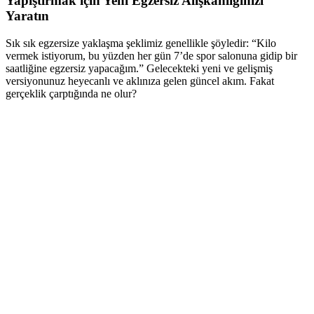
Yapıştırmak için Yeni Egzersiz Alışkanlığınızı
Yaratın
Sık sık egzersize yaklaşma şeklimiz genellikle şöyledir: “Kilo
vermek istiyorum, bu yüzden her gün 7’de spor salonuna gidip bir
saatliğine egzersiz yapacağım.” Gelecekteki yeni ve gelişmiş
versiyonunuz heyecanlı ve aklınıza gelen güncel akım. Fakat
gerçeklik çarptığında ne olur?