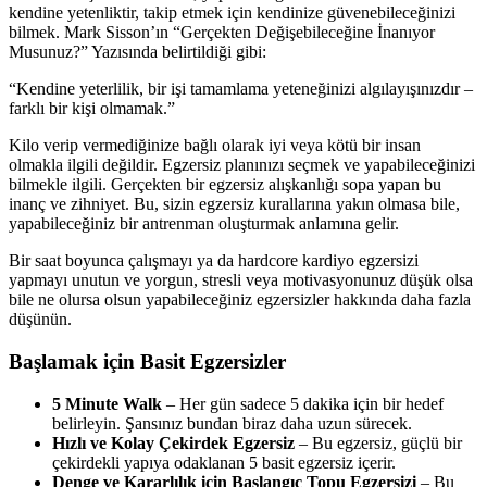
kendine yetenliktir, takip etmek için kendinize güvenebileceğinizi
bilmek. Mark Sisson’ın “Gerçekten Değişebileceğine İnanıyor
Musunuz?” Yazısında belirtildiği gibi:
“Kendine yeterlilik, bir işi tamamlama yeteneğinizi algılayışınızdır –
farklı bir kişi olmamak.”
Kilo verip vermediğinize bağlı olarak iyi veya kötü bir insan
olmakla ilgili değildir. Egzersiz planınızı seçmek ve yapabileceğinizi
bilmekle ilgili. Gerçekten bir egzersiz alışkanlığı sopa yapan bu
inanç ve zihniyet. Bu, sizin egzersiz kurallarına yakın olmasa bile,
yapabileceğiniz bir antrenman oluşturmak anlamına gelir.
Bir saat boyunca çalışmayı ya da hardcore kardiyo egzersizi
yapmayı unutun ve yorgun, stresli veya motivasyonunuz düşük olsa
bile ne olursa olsun yapabileceğiniz egzersizler hakkında daha fazla
düşünün.
Başlamak için Basit Egzersizler
5 Minute Walk
– Her gün sadece 5 dakika için bir hedef
belirleyin. Şansınız bundan biraz daha uzun sürecek.
Hızlı ve Kolay Çekirdek Egzersiz
– Bu egzersiz, güçlü bir
çekirdekli yapıya odaklanan 5 basit egzersiz içerir.
Denge ve Kararlılık için Başlangıç Topu Egzersizi
– Bu