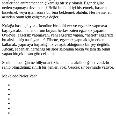
saatlerinde antrenmandan çıkardığı bir şey olmalı. Eğer değilse
neden yapmaya devam etti? Belki bu ödül iyi hissetmek, başarılı
hissetmek veya işten sonra bir bira beklemek olabilir. Her ne ise, en
azından onun için çalışmaya değer.
Kulağa basit geliyor – kendine bir ödül ver ve egzersiz yapmaya
başlayacaksın, ama durum buysa, herkes zaten egzersiz yapardı.
Öyleyse, egzersiz yapmayan, yeni egzersiz yapan, “nefret” egzersizi
bu alışkanlığı nasıl yaratır? Elbette, egzersiz yapmak için erken
kalkmak, yapmaya başladığınız ve aşık olduğunuz bir şey değildir.
Ancak, sabahları herhangi bir spor salonuna bakın ve tam da bunu
yapan birçok insan göreceksiniz.
Senin bilmediğin ne biliyorlar? Sizden daha akıllı değiller ve sizin
sahip olmadığınız sihirli bir genleri yok. Gerçek sır beyninde yatıyor.
Makalede Neler Var?