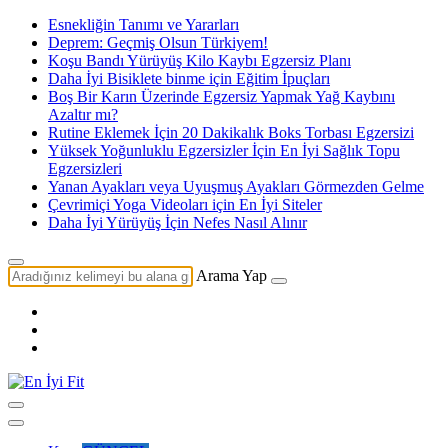
Esnekliğin Tanımı ve Yararları
Deprem: Geçmiş Olsun Türkiyem!
Koşu Bandı Yürüyüş Kilo Kaybı Egzersiz Planı
Daha İyi Bisiklete binme için Eğitim İpuçları
Boş Bir Karın Üzerinde Egzersiz Yapmak Yağ Kaybını
Azaltır mı?
Rutine Eklemek İçin 20 Dakikalık Boks Torbası Egzersizi
Yüksek Yoğunluklu Egzersizler İçin En İyi Sağlık Topu
Egzersizleri
Yanan Ayakları veya Uyuşmuş Ayakları Görmezden Gelme
Çevrimiçi Yoga Videoları için En İyi Siteler
Daha İyi Yürüyüş İçin Nefes Nasıl Alınır
Arama Yap