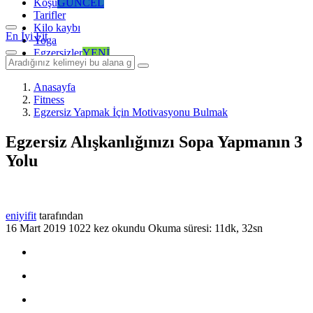
Koşu
GÜNCEL
Tarifler
Kilo kaybı
En İyi Fit
Yoga
Egzersizler
YENİ
Anasayfa
Fitness
Egzersiz Yapmak İçin Motivasyonu Bulmak
Egzersiz Alışkanlığınızı Sopa Yapmanın 3
Yolu
eniyifit
tarafından
16 Mart 2019
1022 kez okundu
Okuma süresi: 11dk, 32sn