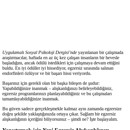
Uygulamalı Sosyal Psikoloji Dergisi’nde
yayınlanan bir çalışmada
araştırmacılar, haftada en az üç kez çalışan insanların bir hevesle
başladığını, ancak ödülü istedikleri için çalışmaya devam ettiğini
buldu. En iyi ödüller iyi hissediyor, egzersiz sırasında salınan
endorfinleri özlüyor ve bir başarı hissi veriyordu.
Başarınız için gerekli olan bir başka bileşen de şudur:
Yapabildiğinize inanmak – alışkanlığınızı belirleyebildiğiniz,
egzersiz programlarınızı planlayabildiğiniz ve bu çalışmaları
tamamlayabildiğinize inanmak.
Bu güven sadece gerçekleşmekle kalmaz aynı zamanda egzersize
doğru şekilde yaklaştığınızda ortaya çıkar. Sağlam bir egzersiz
alışkanlığının içeriğini biliyorsunuz – şimdi ne? İşte başlayalım.