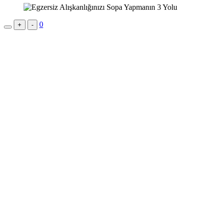
0
+
-