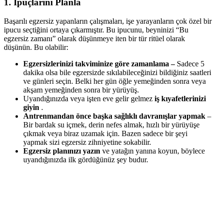
1. İpuçlarını Planla
Başarılı egzersiz yapanların çalışmaları, işe yarayanların çok özel bir
ipucu seçtiğini ortaya çıkarmıştır. Bu ipucunu, beyninizi “Bu
egzersiz zamanı” olarak düşünmeye iten bir tür ritüel olarak
düşünün. Bu olabilir:
Egzersizlerinizi takviminize göre zamanlama –
Sadece 5
dakika olsa bile egzersizde sıkılabileceğinizi bildiğiniz saatleri
ve günleri seçin. Belki her gün öğle yemeğinden sonra veya
akşam yemeğinden sonra bir yürüyüş.
Uyandığınızda veya işten eve gelir gelmez
iş kıyafetlerinizi
giyin
.
Antrenmandan önce başka sağlıklı davranışlar yapmak
–
Bir bardak su içmek, derin nefes almak, hızlı bir yürüyüşe
çıkmak veya biraz uzamak için. Bazen sadece bir şeyi
yapmak sizi egzersiz zihniyetine sokabilir.
Egzersiz planınızı yazın
ve yatağın yanına koyun, böylece
uyandığınızda ilk gördüğünüz şey budur.