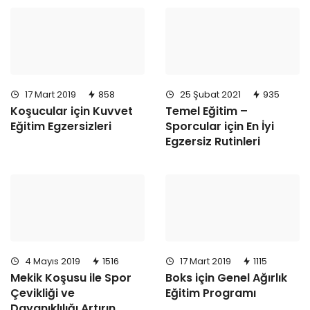
17 Mart 2019
858
25 Şubat 2021
935
Koşucular için Kuvvet
Temel Eğitim –
Eğitim Egzersizleri
Sporcular için En İyi
Egzersiz Rutinleri
4 Mayıs 2019
1516
17 Mart 2019
1115
Mekik Koşusu ile Spor
Boks için Genel Ağırlık
Çevikliği ve
Eğitim Programı
Dayanıklılığı Artırın