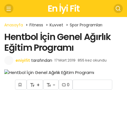
En İyi Fit
Anasayfa
Fitness
Kuvvet
Spor Programları
Hentbol İçin Genel Ağırlık
Eğitim Programı
eniyifit
tarafından
17 Mart 2019
855 kez okundu
+
-
0