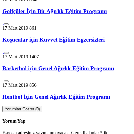
Golfçüler İçin Bir Ağırlık Eğitim Programı
17 Mart 2019
861
Koşucular için Kuvvet Eğitim Egzersizleri
17 Mart 2019
1407
Basketbol için Genel Ağırlık Eğitim Programı
17 Mart 2019
856
Hentbol İçin Genel Ağırlık Eğitim Programı
Yorumları Göster (0)
Yorum Yap
E-posta adresiniz yayınlanmayacak.
Gerekli alanlar
*
ile