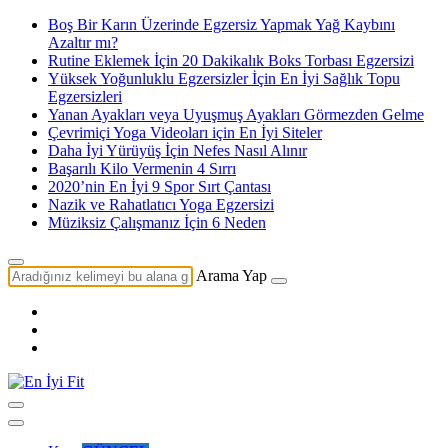
Boş Bir Karın Üzerinde Egzersiz Yapmak Yağ Kaybını
Azaltır mı?
Rutine Eklemek İçin 20 Dakikalık Boks Torbası Egzersizi
Yüksek Yoğunluklu Egzersizler İçin En İyi Sağlık Topu
Egzersizleri
Yanan Ayakları veya Uyuşmuş Ayakları Görmezden Gelme
Çevrimiçi Yoga Videoları için En İyi Siteler
Daha İyi Yürüyüş İçin Nefes Nasıl Alınır
Başarılı Kilo Vermenin 4 Sırrı
2020’nin En İyi 9 Spor Sırt Çantası
Nazik ve Rahatlatıcı Yoga Egzersizi
Müziksiz Çalışmanız İçin 6 Neden
Arama Yap