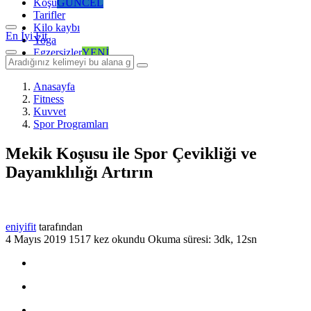
Koşu
GÜNCEL
Tarifler
Kilo kaybı
En İyi Fit
Yoga
Egzersizler
YENİ
Anasayfa
Fitness
Kuvvet
Spor Programları
Mekik Koşusu ile Spor Çevikliği ve
Dayanıklılığı Artırın
eniyifit
tarafından
4 Mayıs 2019
1517 kez okundu
Okuma süresi: 3dk, 12sn