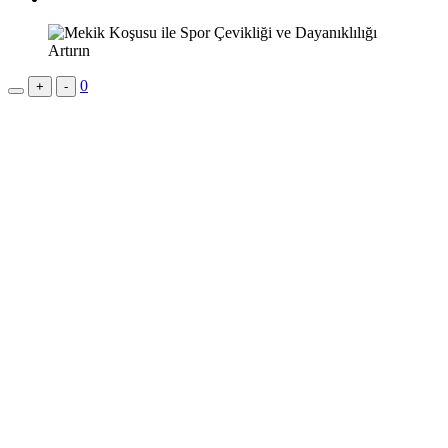
0
+
-