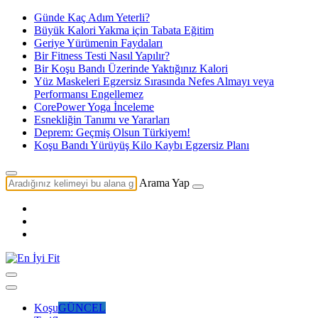
Günde Kaç Adım Yeterli?
Büyük Kalori Yakma için Tabata Eğitim
Geriye Yürümenin Faydaları
Bir Fitness Testi Nasıl Yapılır?
Bir Koşu Bandı Üzerinde Yaktığınız Kalori
Yüz Maskeleri Egzersiz Sırasında Nefes Almayı veya
Performansı Engellemez
CorePower Yoga İnceleme
Esnekliğin Tanımı ve Yararları
Deprem: Geçmiş Olsun Türkiyem!
Koşu Bandı Yürüyüş Kilo Kaybı Egzersiz Planı
Arama Yap
Koşu
GÜNCEL