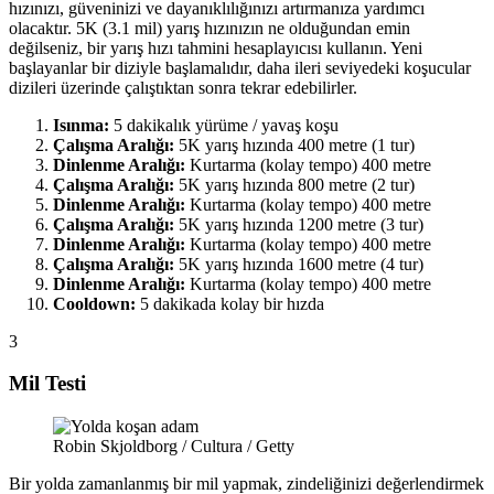
hızınızı, güveninizi ve dayanıklılığınızı artırmanıza yardımcı
olacaktır. 5K (3.1 mil) yarış hızınızın ne olduğundan emin
değilseniz, bir yarış hızı tahmini hesaplayıcısı kullanın. Yeni
başlayanlar bir diziyle başlamalıdır, daha ileri seviyedeki koşucular
dizileri üzerinde çalıştıktan sonra tekrar edebilirler.
Isınma:
5 dakikalık yürüme / yavaş koşu
Çalışma Aralığı:
5K yarış hızında 400 metre (1 tur)
Dinlenme Aralığı:
Kurtarma (kolay tempo) 400 metre
Çalışma Aralığı:
5K yarış hızında 800 metre (2 tur)
Dinlenme Aralığı:
Kurtarma (kolay tempo) 400 metre
Çalışma Aralığı:
5K yarış hızında 1200 metre (3 tur)
Dinlenme Aralığı:
Kurtarma (kolay tempo) 400 metre
Çalışma Aralığı:
5K yarış hızında 1600 metre (4 tur)
Dinlenme Aralığı:
Kurtarma (kolay tempo) 400 metre
Cooldown:
5 dakikada kolay bir hızda
3
Mil Testi
Robin Skjoldborg / Cultura / Getty
Bir yolda zamanlanmış bir mil yapmak, zindeliğinizi değerlendirmek