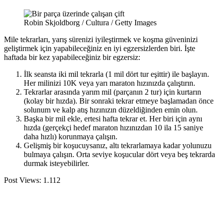
Robin Skjoldborg / Cultura / Getty Images
Mile tekrarları, yarış sürenizi iyileştirmek ve koşma güveninizi
geliştirmek için yapabileceğiniz en iyi egzersizlerden biri. İşte
haftada bir kez yapabileceğiniz bir egzersiz:
İlk seansta iki mil tekrarla (1 mil dört tur eşittir) ile başlayın.
Her milinizi 10K veya yarı maraton hızınızda çalıştırın.
Tekrarlar arasında yarım mil (parçanın 2 tur) için kurtarın
(kolay bir hızda). Bir sonraki tekrar etmeye başlamadan önce
solunum ve kalp atış hızınızın düzeldiğinden emin olun.
Başka bir mil ekle, ertesi hafta tekrar et. Her biri için aynı
hızda (gerçekçi hedef maraton hızınızdan 10 ila 15 saniye
daha hızlı) korunmaya çalışın.
Gelişmiş bir koşucuysanız, altı tekrarlamaya kadar yolunuzu
bulmaya çalışın. Orta seviye koşucular dört veya beş tekrarda
durmak isteyebilirler.
Post Views:
1.112