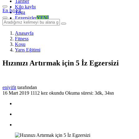
Tarifler
Kilo kaybı
En İyi Fit
Yoga
Egzersizler
YENİ
Anasayfa
Fitness
Koşu
Yarış Eğitimi
Hızınızı Artırmak için 5 İz Egzersizi
eniyifit
tarafından
16 Mart 2019
1112 kez okundu
Okuma süresi: 3dk, 34sn