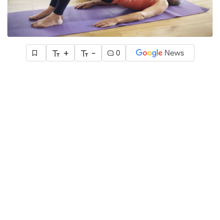
+
-
0