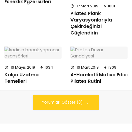
Esneklik Egzersizleri
17 Mart 2019
1081
Pilates Plank
Varyasyonlarıyla
Çekirdeğinizi
Güçlendirin
16 Mayıs 2019
1634
16 Mart 2019
1309
Kalça Uzatma
4-Hareketli Motive Edici
Temelleri
Pilates Rutini
Yorumları Göster (0)