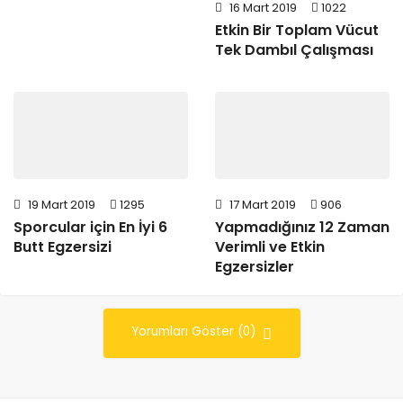
16 Mart 2019
1022
Etkin Bir Toplam Vücut
Tek Dambıl Çalışması
19 Mart 2019
1295
17 Mart 2019
906
Sporcular için En İyi 6
Yapmadığınız 12 Zaman
Butt Egzersizi
Verimli ve Etkin
Egzersizler
Yorumları Göster (0)