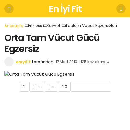
En İyi Fit
Anasayfa
Fitness
Kuvvet
Toplam Vücut Egzersizleri
Orta Tam Vücut Gücü
Egzersiz
eniyifit
tarafından
17 Mart 2019
1125 kez okundu
+
-
0