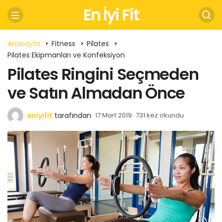
En İyi Fit
Anasayfa
Fitness
Pilates
Pilates Ekipmanları ve Konfeksiyon
Pilates Ringini Seçmeden
ve Satın Almadan Önce
eniyifit
tarafından
17 Mart 2019
731 kez okundu