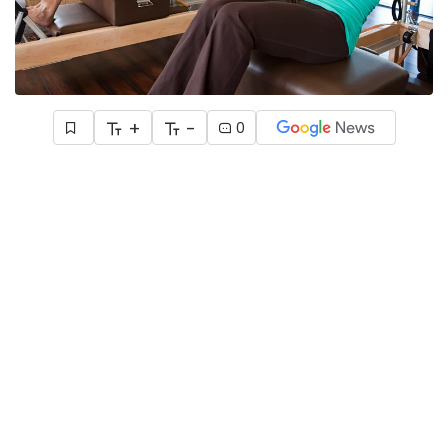
+
-
0