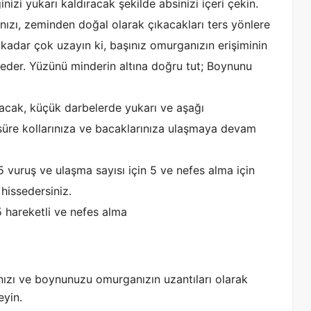
izi yukarı kaldıracak şekilde absinizi içeri çekin.
nızı, zeminden doğal olarak çıkacakları ters yönlere
adar çok uzayın ki, başınız omurganızın erişiminin
 eder. Yüzünü minderin altına doğru tut; Boynunu
bacak, küçük darbelerde yukarı ve aşağı
üre kollarınıza ve bacaklarınıza ulaşmaya devam
5 vuruş ve ulaşma sayısı için 5 ve nefes alma için
hissedersiniz.
 hareketli ve nefes alma
nızı ve boynunuzu omurganızın uzantıları olarak
eyin.