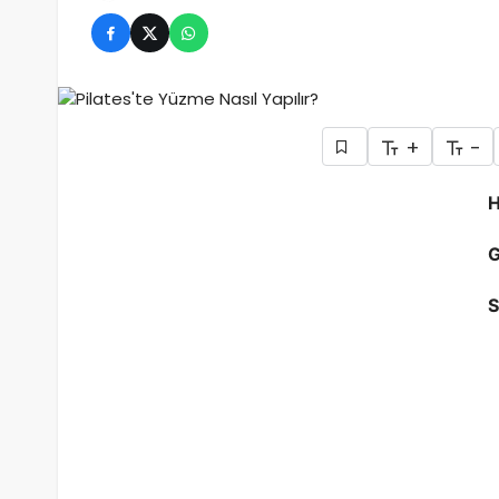
+
-
H
G
S