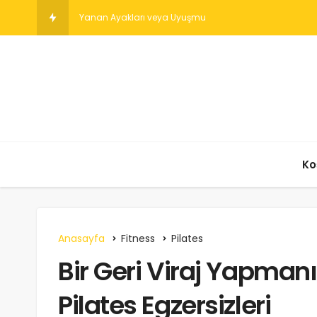
Yanan Ayakları veya Uyuşmuş Ayakları Görmezden Gel
Ko
Anasayfa
Fitness
Pilates
Bir Geri Viraj Yapman
Pilates Egzersizleri