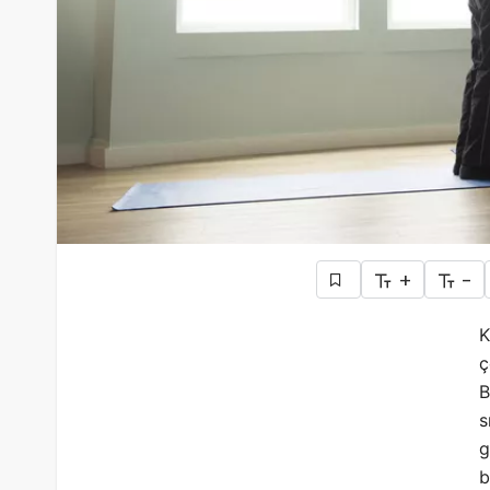
+
-
K
ç
B
s
g
b