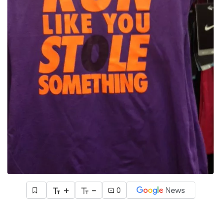
+
-
0