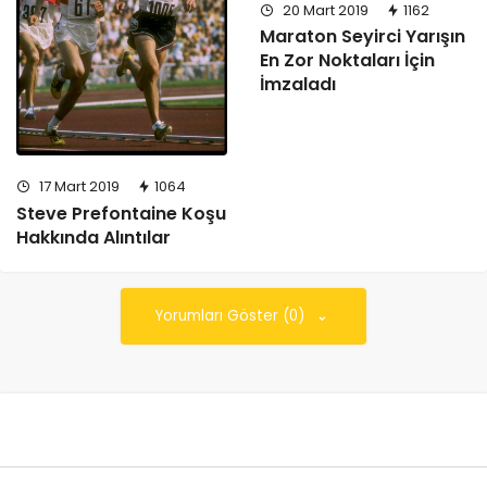
20 Mart 2019
1162
Maraton Seyirci Yarışın
En Zor Noktaları İçin
İmzaladı
17 Mart 2019
1064
Steve Prefontaine Koşu
Hakkında Alıntılar
Yorumları Göster (0)