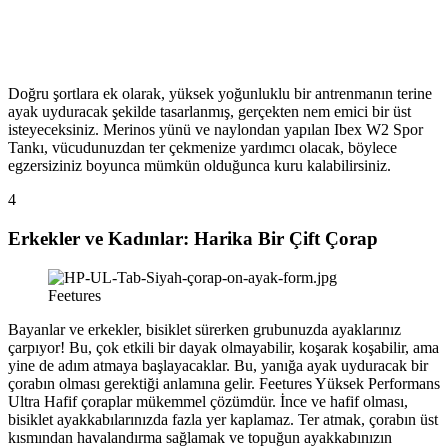
Doğru şortlara ek olarak, yüksek yoğunluklu bir antrenmanın terine
ayak uyduracak şekilde tasarlanmış, gerçekten nem emici bir üst
isteyeceksiniz. Merinos yünü ve naylondan yapılan Ibex W2 Spor
Tankı, vücudunuzdan ter çekmenize yardımcı olacak, böylece
egzersiziniz boyunca mümkün olduğunca kuru kalabilirsiniz.
4
Erkekler ve Kadınlar: Harika Bir Çift Çorap
Feetures
Bayanlar ve erkekler, bisiklet sürerken grubunuzda ayaklarınız
çarpıyor! Bu, çok etkili bir dayak olmayabilir, koşarak koşabilir, ama
yine de adım atmaya başlayacaklar. Bu, yanığa ayak uyduracak bir
çorabın olması gerektiği anlamına gelir. Feetures Yüksek Performans
Ultra Hafif çoraplar mükemmel çözümdür. İnce ve hafif olması,
bisiklet ayakkabılarınızda fazla yer kaplamaz. Ter atmak, çorabın üst
kısmından havalandırma sağlamak ve topuğun ayakkabınızın