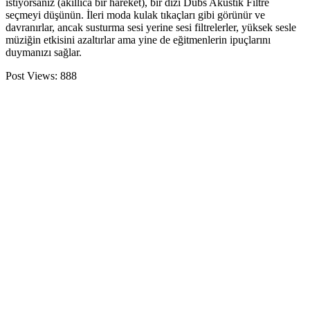
istiyorsanız (akıllıca bir hareket), bir dizi Dubs Akustik Filtre
seçmeyi düşünün. İleri moda kulak tıkaçları gibi görünür ve
davranırlar, ancak susturma sesi yerine sesi filtrelerler, yüksek sesle
müziğin etkisini azaltırlar ama yine de eğitmenlerin ipuçlarını
duymanızı sağlar.
Post Views:
888