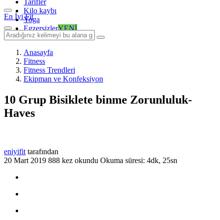
Tarifler
Kilo kaybı
En İyi Fit
Yoga
Egzersizler
YENİ
Anasayfa
Fitness
Fitness Trendleri
Ekipman ve Konfeksiyon
10 Grup Bisiklete binme Zorunluluk-
Haves
eniyifit
tarafından
20 Mart 2019
888 kez okundu
Okuma süresi: 4dk, 25sn