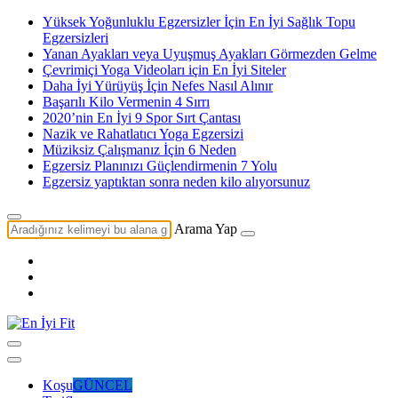
Yüksek Yoğunluklu Egzersizler İçin En İyi Sağlık Topu
Egzersizleri
Yanan Ayakları veya Uyuşmuş Ayakları Görmezden Gelme
Çevrimiçi Yoga Videoları için En İyi Siteler
Daha İyi Yürüyüş İçin Nefes Nasıl Alınır
Başarılı Kilo Vermenin 4 Sırrı
2020’nin En İyi 9 Spor Sırt Çantası
Nazik ve Rahatlatıcı Yoga Egzersizi
Müziksiz Çalışmanız İçin 6 Neden
Egzersiz Planınızı Güçlendirmenin 7 Yolu
Egzersiz yaptıktan sonra neden kilo alıyorsunuz
Arama Yap
Koşu
GÜNCEL