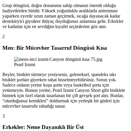
Grup döngüsü, doğru donanıma sahip olmanın önemli olduğu
faaliyetlerden biridir. Yüksek yoğunluklu aralıklarla antrenman
yaparken eyerde uzun zaman geçirmek, sıcağa dayanacak kadar
destekleyici giysilere ihtiyaç duyduğunuz anlamına gelir. Erkekler
ve kadınlar için en sevdiğim kıyafet seçimlerine göz atın.
2
Men: Bir Mücevher Tasarruf Döngüsü Kısa
Pearl Izumi
Beyler, bisiklet sürmeye yeniyseniz, geleneksel, spandeks sıkı
bisiklet şortları giyerken rahat hissetmeyebilirsiniz. Sorun yok.
Sadece onların yerine koşu şortu veya basketbol şortu için
yetinmeyin. Bunun yerine, Pearl Izumi Canyon Short gibi bisiklete
binmek için özel olarak tasarlanan bir çift gevşek şort alın. Bunlar,
“oturduğunuz kemikleri” doldurmak için yerleşik bir güderi için
mücevher tasarrufu rahatlığı sunar.
3
Erkekler: Neme Dayanıklı Bir Üst