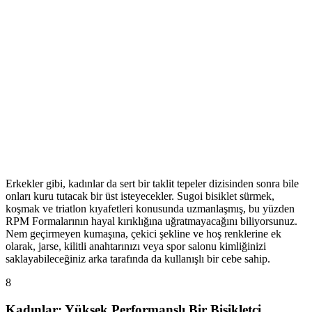
Erkekler gibi, kadınlar da sert bir taklit tepeler dizisinden sonra bile
onları kuru tutacak bir üst isteyecekler. Sugoi bisiklet sürmek,
koşmak ve triatlon kıyafetleri konusunda uzmanlaşmış, bu yüzden
RPM Formalarının hayal kırıklığına uğratmayacağını biliyorsunuz.
Nem geçirmeyen kumaşına, çekici şekline ve hoş renklerine ek
olarak, jarse, kilitli anahtarınızı veya spor salonu kimliğinizi
saklayabileceğiniz arka tarafında da kullanışlı bir cebe sahip.
8
Kadınlar: Yüksek Performanslı Bir Bisikletçi