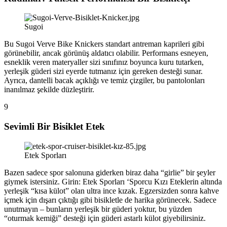
Sugoi
Bu Sugoi Verve Bike Knickers standart antreman kaprileri gibi
görünebilir, ancak görünüş aldatıcı olabilir. Performans esneyen,
esneklik veren materyaller sizi sınıfınız boyunca kuru tutarken,
yerleşik güderi sizi eyerde tutmanız için gereken desteği sunar.
Ayrıca, dantelli bacak açıklığı ve temiz çizgiler, bu pantolonları
inanılmaz şekilde düzleştirir.
9
Sevimli Bir Bisiklet Etek
Etek Sporları
Bazen sadece spor salonuna giderken biraz daha “girlie” bir şeyler
giymek istersiniz. Girin: Etek Sporları ‘Sporcu Kızı Eteklerin altında
yerleşik “kısa külot” olan ultra ince kızak. Egzersizden sonra kahve
içmek için dışarı çıktığı gibi bisikletle de harika görünecek. Sadece
unutmayın – bunların yerleşik bir güderi yoktur, bu yüzden
“oturmak kemiği” desteği için güderi astarlı külot giyebilirsiniz.