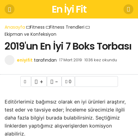
En İyi Fit
Anasayfa
Fitness
Fitness Trendleri
Ekipman ve Konfeksiyon
2019'un En İyi 7 Boks Torbası
eniyifit
tarafından
17 Mart 2019
1036 kez okundu
+
-
0
Editörlerimiz bağımsız olarak en iyi ürünleri araştırır,
test eder ve tavsiye eder; İnceleme sürecimizle ilgili
daha fazla bilgiyi burada bulabilirsiniz. Seçtiğimiz
linklerden yaptığımız alışverişlerden komisyon
alabiliriz.