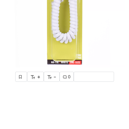
+
-
0