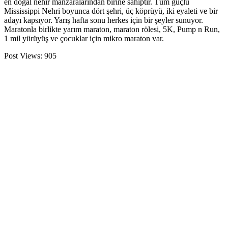
en doğal nehir manzaralarından birine sahiptir. Tüm güçlü
Mississippi Nehri boyunca dört şehri, üç köprüyü, iki eyaleti ve bir
adayı kapsıyor. Yarış hafta sonu herkes için bir şeyler sunuyor.
Maratonla birlikte yarım maraton, maraton rölesi, 5K, Pump n Run,
1 mil yürüyüş ve çocuklar için mikro maraton var.
Post Views:
905