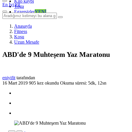
Kilo kaybı
En İyi Fit
Yoga
Egzersizler
YENİ
Anasayfa
Fitness
Koşu
Uzun Mesafe
ABD'de 9 Muhteşem Yaz Maratonu
eniyifit
tarafından
16 Mart 2019
905 kez okundu
Okuma süresi: 5dk, 12sn