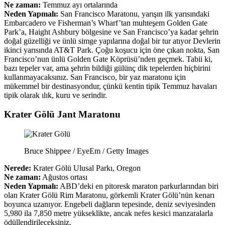
Ne zaman:
Temmuz ayı ortalarında
Neden Yapmalı:
San Francisco Maratonu, yarışın ilk yarısındaki
Embarcadero ve Fisherman’s Wharf’tan muhteşem Golden Gate
Park’a, Haight Ashbury bölgesine ve San Francisco’ya kadar şehrin
doğal güzelliği ve ünlü simge yapılarına doğal bir tur atıyor Devlerin
ikinci yarısında AT&T Park. Çoğu koşucu için öne çıkan nokta, San
Francisco’nun ünlü Golden Gate Köprüsü’nden geçmek. Tabii ki,
bazı tepeler var, ama şehrin bildiği gülünç dik tepelerden hiçbirini
kullanmayacaksınız. San Francisco, bir yaz maratonu için
mükemmel bir destinasyondur, çünkü kentin tipik Temmuz havaları
tipik olarak ılık, kuru ve serindir.
Krater Gölü Jant Maratonu
Bruce Shippee / EyeEm / Getty Images
Nerede:
Krater Gölü Ulusal Parkı, Oregon
Ne zaman:
Ağustos ortası
Neden Yapmalı:
ABD’deki en pitoresk maraton parkurlarından biri
olan Krater Gölü Rim Maratonu, görkemli Krater Gölü’nün kenarı
boyunca uzanıyor. Engebeli dağların tepesinde, deniz seviyesinden
5,980 ila 7,850 metre yükseklikte, ancak nefes kesici manzaralarla
ödüllendirileceksiniz.