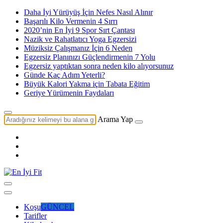
Daha İyi Yürüyüş İçin Nefes Nasıl Alınır
Başarılı Kilo Vermenin 4 Sırrı
2020’nin En İyi 9 Spor Sırt Çantası
Nazik ve Rahatlatıcı Yoga Egzersizi
Müziksiz Çalışmanız İçin 6 Neden
Egzersiz Planınızı Güçlendirmenin 7 Yolu
Egzersiz yaptıktan sonra neden kilo alıyorsunuz
Günde Kaç Adım Yeterli?
Büyük Kalori Yakma için Tabata Eğitim
Geriye Yürümenin Faydaları
Arama Yap
Koşu
GÜNCEL
Tarifler