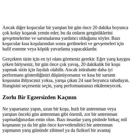
Ancak diğer koşucular bir yarıştan bir gün önce 20 dakika boyunca
çok kolay koşarak yemin eder, bu da onların gerginliklerini
gevşetmelerine ve sarsmalarına yardımcı olduğunu söyler. Bazı
koşucular kısa koşularından sonra gerilmeleri ve gevşemeleri için
hafif esneme veya köpük yuvarlama yapacaklardır.
Gerçekten sizin için en iyi olanı görmeniz gerekir. Eğer yarış kaygısı
çeken biriyseniz, bir gün önce çok yavaş, 20 dakikalık bir koşu
yapmak sizin için faydalı olabilir. Ancak istirahatte daha iyi
performans gösterdiğinizi düşünüyorsanız ve kısa bir sarsıntı
koşusuna ihtiyacınız yoksa, yarışa çıkan 24 saat boyunca rahatlayın.
Hangisini seçerseniz seçin, yarış performansınızı etkilemeyecek.
Zorlu Bir Egzersizden Kaçının
Ne yaparsanız yapın, uzun bir koşu, hızlı bir antrenman veya
yarıştan önceki gün antrenman gibi önemli, zor bir antrenman
yapmadığınızdan emin olun. Bazı insanlar yarış pistinde birkaç mil
koşmanın ya da bir gün önce kuvvetlendirici bir antrenman
yapmanın yarış gününde zihinsel ya da fiziksel bir avantaj