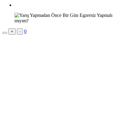
0
+
-