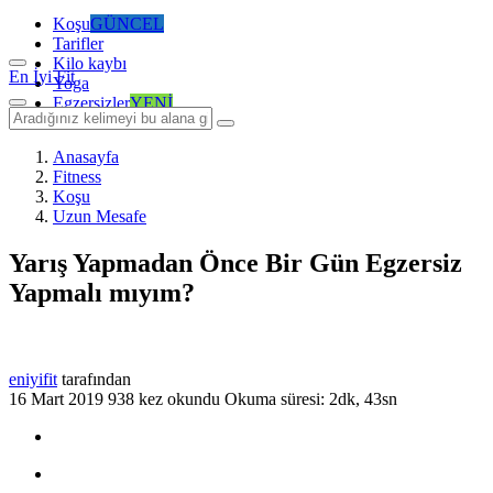
Koşu
GÜNCEL
Tarifler
Kilo kaybı
En İyi Fit
Yoga
Egzersizler
YENİ
Anasayfa
Fitness
Koşu
Uzun Mesafe
Yarış Yapmadan Önce Bir Gün Egzersiz
Yapmalı mıyım?
eniyifit
tarafından
16 Mart 2019
938 kez okundu
Okuma süresi: 2dk, 43sn