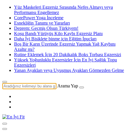
Yüz Maskeleri Egzersiz Sırasında Nefes Almayı veya
Performansı Engellemez
CorePower Yoga İnceleme
Esnekliğin Tanımı ve Yararları
Deprem: Geçmiş Olsun Türkiyem!
Koşu Bandı Yürüyüş Kilo Kaybı Egzersiz Planı
Daha İyi Bisiklete binme için Eğitim İpuçları
Boş Bir Karın Üzerinde Egzersiz Yapmak Yağ Kaybını
Azaltır mı?
Rutine Eklemek İçin 20 Dakikalık Boks Torbası Egzersizi
Yüksek Yoğunluklu Egzersizler İçin En İyi Sağlık Topu
Egzersizleri
Yanan Ayakları veya Uyuşmuş Ayakları Görmezden Gelme
Arama Yap