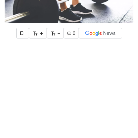
+
-
0