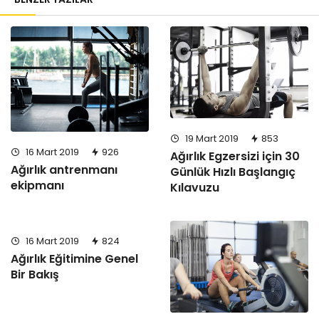
19 Mart 2019
853
16 Mart 2019
926
Ağırlık Egzersizi için 30
Ağırlık antrenmanı
Günlük Hızlı Başlangıç
ekipmanı
Kılavuzu
16 Mart 2019
824
Ağırlık Eğitimine Genel
Bir Bakış