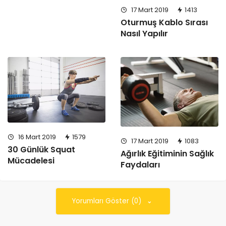
17 Mart 2019
1413
Oturmuş Kablo Sırası
Nasıl Yapılır
16 Mart 2019
1579
17 Mart 2019
1083
30 Günlük Squat
Ağırlık Eğitiminin Sağlık
Mücadelesi
Faydaları
Yorumları Göster (0)