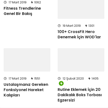
17 Mart 2019
1062
Fitness Trendlerine
Genel Bir Bakış
19 Mart 2019
1301
100+ CrossFit Hero
Denemek İçin WOD'lar
17 Mart 2019
1551
12 Şubat 2020
1405
Ustalaşmanız Gereken
Rutine Eklemek İçin 20
Fonksiyonel Hareket
Dakikalık Boks Torbası
Kalıpları
Egzersizi