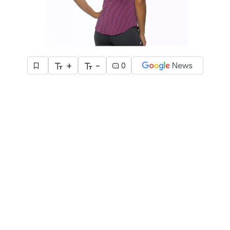
+
-
0