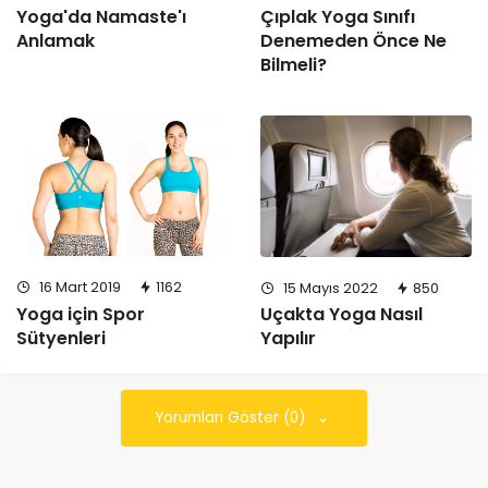
Çıplak Yoga Sınıfı
Yoga'da Namaste'ı
Denemeden Önce Ne
Anlamak
Bilmeli?
16 Mart 2019
1162
15 Mayıs 2022
850
Yoga için Spor
Uçakta Yoga Nasıl
Sütyenleri
Yapılır
Yorumları Göster (0)