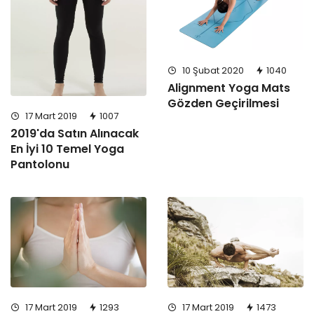
10 Şubat 2020
1040
Alignment Yoga Mats
Gözden Geçirilmesi
17 Mart 2019
1007
2019'da Satın Alınacak
En İyi 10 Temel Yoga
Pantolonu
17 Mart 2019
1473
17 Mart 2019
1293