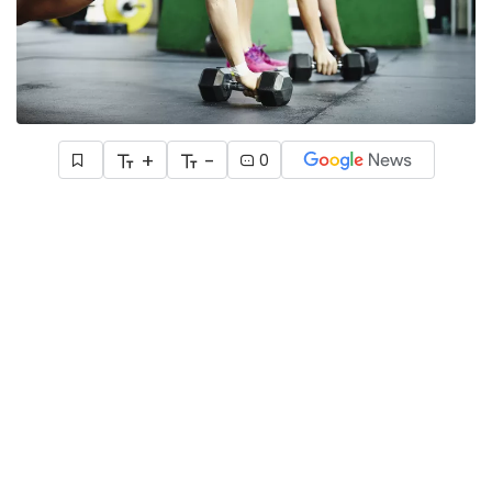
+
-
0