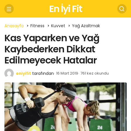
En İyi Fit
Anasayfa
Fitness
Kuvvet
Yağ Azaltmak
Kas Yaparken ve Yağ
Kaybederken Dikkat
Edilmeyecek Hatalar
eniyifit
tarafından
16 Mart 2019
761 kez okundu