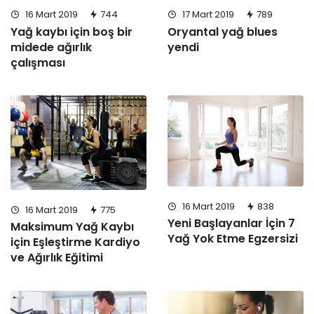
17 Mart 2019
789
16 Mart 2019
744
Oryantal yağ blues
Yağ kaybı için boş bir
yendi
midede ağırlık
çalışması
16 Mart 2019
838
16 Mart 2019
775
Yeni Başlayanlar İçin 7
Maksimum Yağ Kaybı
Yağ Yok Etme Egzersizi
için Eşleştirme Kardiyo
ve Ağırlık Eğitimi