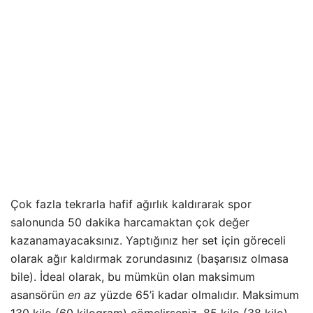
Çok fazla tekrarla hafif ağırlık kaldırarak spor
salonunda 50 dakika harcamaktan çok değer
kazanamayacaksınız. Yaptığınız her set için göreceli
olarak ağır kaldırmak zorundasınız (başarısız olmasa
bile). İdeal olarak, bu mümkün olan maksimum
asansörün
en az
yüzde 65’i kadar olmalıdır. Maksimum
130 kilo (60 kilogram) çömelirseniz, 85 kilo (38 kilo)