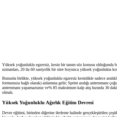
Yüksek yoğunluklu egzersiz, kesin bir tanım söz konusu olduğunda beli
uzmanları, 20 ila 60 saniyelik bir süre boyunca yüksek yoğunlukta koştuğ
Bununla birlikte, yüksek yoğunluklu egzersiz kesinlikle sadece aral
formunuza bağlı olarak) anlamına gelir; Sprint aralığı antrenmanı ço
antrenmanı yapamazsınız ve% 85 maksimum kalp atış hızında 30 dakika
olmalı.
Yüksek Yoğunluklu Ağırlık Eğitim Devresi
Devre eğitimi, birinden diğerine ilerleme halinde gerçekleştirilen çeş