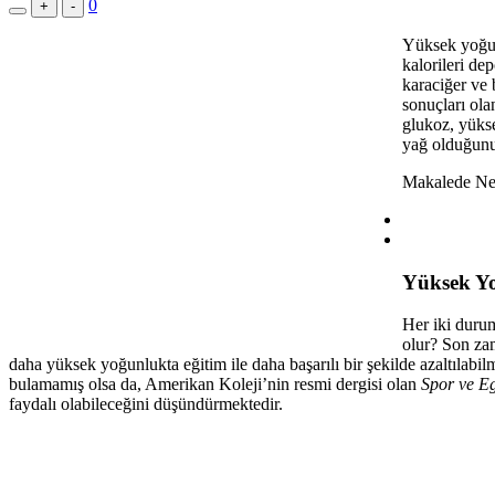
0
+
-
Yüksek yoğun
kalorileri dep
karaciğer ve 
sonuçları ola
glukoz, yükse
yağ olduğunu
Makalede Ne
Yüksek Yo
Her iki durum
olur? Son zam
daha yüksek yoğunlukta eğitim ile daha başarılı bir şekilde azaltılabilm
bulamamış olsa da, Amerikan Koleji’nin resmi dergisi olan
Spor ve Eg
faydalı olabileceğini düşündürmektedir.