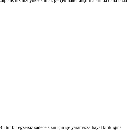
lp atış hızınızı yüksek tutar, gerçek halter alıştırmalarında daha fazla
tür bir egzersiz sadece sizin için işe yaramazsa hayal kırıklığına