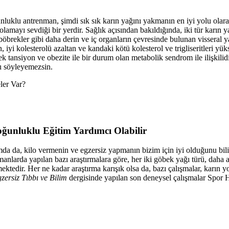
luklu antrenman, şimdi sık sık karın yağını yakmanın en iyi yolu olar
olamayı sevdiği bir yerdir. Sağlık açısından bakıldığında, iki tür karın y
böbrekler gibi daha derin ve iç organların çevresinde bulunan visseral 
n, iyi kolesterolü azaltan ve kandaki kötü kolesterol ve trigliseritleri yü
k tansiyon ve obezite ile bir durum olan metabolik sendrom ile ilişkili
 söyleyemezsin.
ler Var?
ğunluklu Eğitim Yardımcı Olabilir
da da, kilo vermenin ve egzersiz yapmanın bizim için iyi olduğunu biliyo
anlarda yapılan bazı araştırmalara göre, her iki göbek yağı türü, daha az
ektedir. Her ne kadar araştırma karışık olsa da, bazı çalışmalar, karın yo
zersiz Tıbbı ve Bilim
dergisinde yapılan son deneysel çalışmalar Spor H