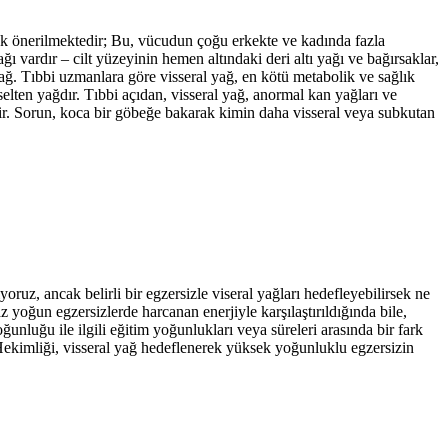
ak önerilmektedir; Bu, vücudun çoğu erkekte ve kadında fazla
ağı vardır – cilt yüzeyinin hemen altındaki deri altı yağı ve bağırsaklar,
yağ. Tıbbi uzmanlara göre visseral yağ, en kötü metabolik ve sağlık
kselten yağdır. Tıbbi açıdan, visseral yağ, anormal kan yağları ve
dir. Sorun, koca bir göbeğe bakarak kimin daha visseral veya subkutan
ruz, ancak belirli bir egzersizle viseral yağları hedefleyebilirsek ne
 yoğun egzersizlerde harcanan enerjiyle karşılaştırıldığında bile,
ğunluğu ile ilgili eğitim yoğunlukları veya süreleri arasında bir fark
ekimliği, visseral yağ hedeflenerek yüksek yoğunluklu egzersizin