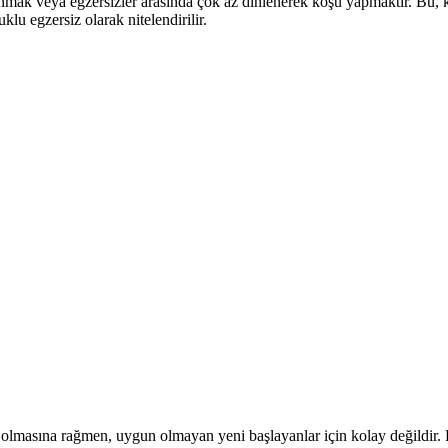
lanmak veya egzersizler arasında çok az dinlenerek koşu yapmaktır. Bu, ka
u egzersiz olarak nitelendirilir.
masına rağmen, uygun olmayan yeni başlayanlar için kolay değildir. Bu 