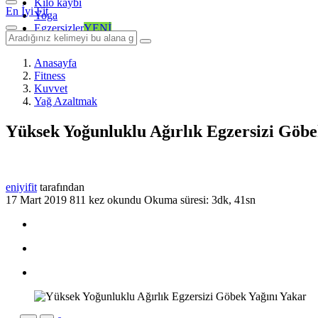
Kilo kaybı
En İyi Fit
Yoga
Egzersizler
YENİ
Anasayfa
Fitness
Kuvvet
Yağ Azaltmak
Yüksek Yoğunluklu Ağırlık Egzersizi Göbe
eniyifit
tarafından
17 Mart 2019
811 kez okundu
Okuma süresi: 3dk, 41sn