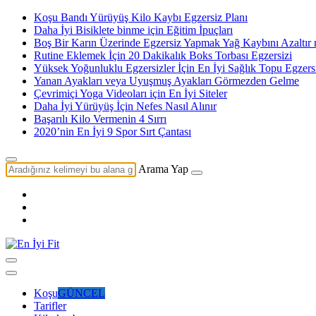
Koşu Bandı Yürüyüş Kilo Kaybı Egzersiz Planı
Daha İyi Bisiklete binme için Eğitim İpuçları
Boş Bir Karın Üzerinde Egzersiz Yapmak Yağ Kaybını Azaltır 
Rutine Eklemek İçin 20 Dakikalık Boks Torbası Egzersizi
Yüksek Yoğunluklu Egzersizler İçin En İyi Sağlık Topu Egzersi
Yanan Ayakları veya Uyuşmuş Ayakları Görmezden Gelme
Çevrimiçi Yoga Videoları için En İyi Siteler
Daha İyi Yürüyüş İçin Nefes Nasıl Alınır
Başarılı Kilo Vermenin 4 Sırrı
2020’nin En İyi 9 Spor Sırt Çantası
Arama Yap
Koşu
GÜNCEL
Tarifler