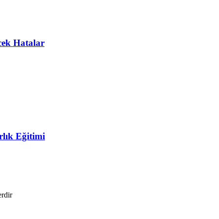
ek Hatalar
lık Eğitimi
erdir