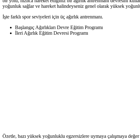
bir yolu, hızlıca hareket ettiğiniz bir ağırlık antrenmanı devresini kul
yoğunluk sağlar ve hareket halindeyseniz genel olarak yüksek yoğunlukl
İşte farklı spor seviyeleri için üç ağırlık antrenmanı.
Başlangıç Ağırlıkları Devre Eğitim Programı
İleri Ağırlık Eğitim Devresi Programı
Özetle, bazı yüksek yoğunluklu egzersizlere uymaya çalışmaya değer ol