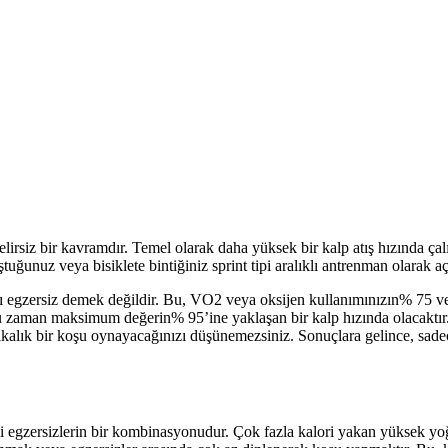
rsiz bir kavramdır. Temel olarak daha yüksek bir kalp atış hızında çalı
unuz veya bisiklete bintiğiniz sprint tipi aralıklı antrenman olarak açık
ıklı egzersiz demek değildir. Bu, VO2 veya oksijen kullanımınızın% 75
ğu zaman maksimum değerin% 95’ine yaklaşan bir kalp hızında olacaktır. 
lık bir koşu oynayacağınızı düşünemezsiniz. Sonuçlara gelince, sadec
itli egzersizlerin bir kombinasyonudur. Çok fazla kalori yakan yüksek y