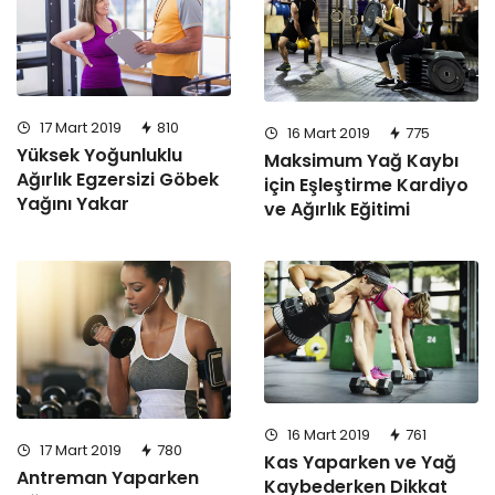
17 Mart 2019
810
16 Mart 2019
775
Yüksek Yoğunluklu
Maksimum Yağ Kaybı
Ağırlık Egzersizi Göbek
için Eşleştirme Kardiyo
Yağını Yakar
ve Ağırlık Eğitimi
16 Mart 2019
761
17 Mart 2019
780
Kas Yaparken ve Yağ
Antreman Yaparken
Kaybederken Dikkat