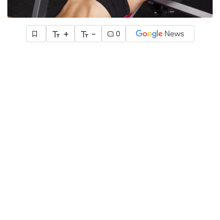
+
-
0