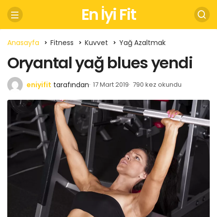
En İyi Fit
Anasayfa
Fitness
Kuvvet
Yağ Azaltmak
Oryantal yağ blues yendi
eniyifit
tarafından
17 Mart 2019
790 kez okundu