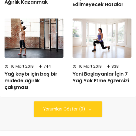
Ağırlık Kazanmak
Edilmeyecek Hatalar
16 Mart 2019
744
16 Mart 2019
838
Yağ kaybı için boş bir
Yeni Başlayanlar İçin 7
midede ağırlık
Yağ Yok Etme Egzersizi
çalışması
Yorumları Göster (0)