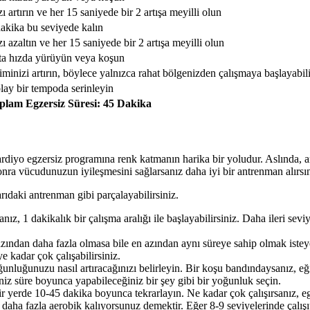
ı artırın ve her 15 saniyede bir 2 artışa meyilli olun
dakika bu seviyede kalın
ı azaltın ve her 15 saniyede bir 2 artışa meyilli olun
ta hızda yürüyün veya koşun
minizi artırın, böylece yalnızca rahat bölgenizden çalışmaya başlayabili
lay bir tempoda serinleyin
plam Egzersiz Süresi: 45 Dakika
rdiyo egzersiz programına renk katmanın harika bir yoludur. Aslında, ant
nra vücudunuzun iyileşmesini sağlarsanız daha iyi bir antrenman alırsın
ıdaki antrenman gibi parçalayabilirsiniz.
nız, 1 dakikalık bir çalışma aralığı ile başlayabilirsiniz. Daha ileri sev
zından daha fazla olmasa bile en azından aynı süreye sahip olmak isteye
e kadar çok çalışabilirsiniz.
nluğunuzu nasıl artıracağınızı belirleyin. Bir koşu bandındaysanız, eğim
iniz süre boyunca yapabileceğiniz bir şey gibi bir yoğunluk seçin.
r yerde 10-45 dakika boyunca tekrarlayın. Ne kadar çok çalışırsanız, egz
, daha fazla aerobik kalıyorsunuz demektir. Eğer 8-9 seviyelerinde çalı