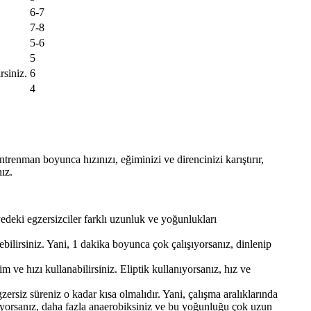
6-7
7-8
5-6
5
rsiniz.
6
4
renman boyunca hızınızı, eğiminizi ve direncinizi karıştırır,
ız.
iyedeki egzersizciler farklı uzunluk ve yoğunlukları
bilirsiniz. Yani, 1 dakika boyunca çok çalışıyorsanız, dinlenip
 ve hızı kullanabilirsiniz. Eliptik kullanıyorsanız, hız ve
ersiz süreniz o kadar kısa olmalıdır. Yani, çalışma aralıklarında
şıyorsanız, daha fazla anaerobiksiniz ve bu yoğunluğu çok uzun