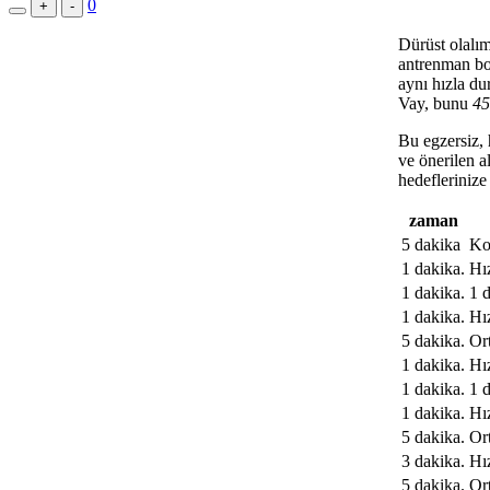
0
+
-
Dürüst olalı
antrenman bo
aynı hızla d
Vay, bunu
45
Bu egzersiz, 
ve önerilen a
hedeflerinize
zaman
5 dakika
Ko
1 dakika.
Hız
1 dakika.
1 
1 dakika.
Hız
5 dakika.
Or
1 dakika.
Hız
1 dakika.
1 
1 dakika.
Hız
5 dakika.
Or
3 dakika.
Hız
5 dakika.
Or