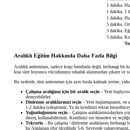
1 dakika.
Hız
1 dakika.
1 
1 dakika.
Hız
5 dakika.
Or
3 dakika.
Eği
5 dakika.
Ko
To
Aralıklı Eğitim Hakkında Daha Fazla Bilgi
Aralıklı antrenman, sadece koşu bandında değil, herhangi bir ka
kısa süre boyunca vücudunuzu rahatlık alanınızdan çıkarır ve so
Bu nedenle, tüm antrenman için aynı hızda kalmak yerine, yukar
Çalışma aralığınız için bir aralık seçin
– Yeni başlıyorsa
deneyebilirler.
Dinlenme aralıklarınızı seçin
– Yeni başlamışsanız, en a
1-2 dakika iyileşirsiniz. Ya da kendinizi tekrar hissedincey
Yoğunluğunuzu seçin
– Çalışma aralıklarınızdayken yoğu
direnç kullanabilirsiniz. Kendinizi zor hisseden ve seçtiğ
Tekrarla
– Bu çalışma / dinlenme aralıklarını herhangi bi
bu Algılanan efor ölçeğinde 5-6. Seviyede çalışıyorsanız