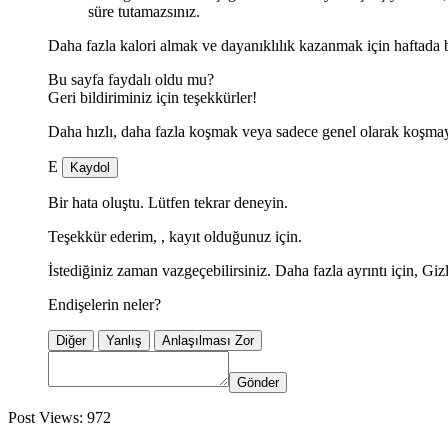
süre tutamazsınız.
Daha fazla kalori almak ve dayanıklılık kazanmak için haftada 
Bu sayfa faydalı oldu mu?
Geri bildiriminiz için teşekkürler!
Daha hızlı, daha fazla koşmak veya sadece genel olarak koşmaya
E
Kaydol
Bir hata oluştu. Lütfen tekrar deneyin.
Teşekkür ederim,
, kayıt olduğunuz için.
İstediğiniz zaman vazgeçebilirsiniz. Daha fazla ayrıntı için, Giz
Endişelerin neler?
Diğer
Yanlış
Anlaşılması Zor
Gönder
Post Views:
972