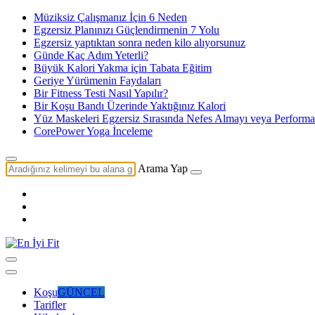
Müziksiz Çalışmanız İçin 6 Neden
Egzersiz Planınızı Güçlendirmenin 7 Yolu
Egzersiz yaptıktan sonra neden kilo alıyorsunuz
Günde Kaç Adım Yeterli?
Büyük Kalori Yakma için Tabata Eğitim
Geriye Yürümenin Faydaları
Bir Fitness Testi Nasıl Yapılır?
Bir Koşu Bandı Üzerinde Yaktığınız Kalori
Yüz Maskeleri Egzersiz Sırasında Nefes Almayı veya Perform
CorePower Yoga İnceleme
Arama Yap
Koşu
GÜNCEL
Tarifler