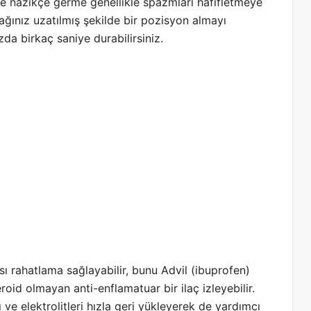
ve nazikçe germe genellikle spazmları hafifletmeye
cağınız uzatılmış şekilde bir pozisyon almayı
da birkaç saniye durabilirsiniz.
sı rahatlama sağlayabilir, bunu Advil (ibuprofen)
roid olmayan anti-enflamatuar bir ilaç izleyebilir.
ı ve elektrolitleri hızla geri yükleyerek de yardımcı