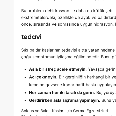
Bu problem dehidrasyon ile daha da kötüleşebilir
ekstremitelerdeki, özellikle de ayak ve baldırlard
önce, sırasında ve sonrasında uygun hidrasyon, 
tedavi
Sıkı baldır kaslarının tedavisi altta yatan neden
çoğu semptomun iyileşme eğilimindedir. Bunu gü
Asla bir streç acele etmeyin.
Yavaşça gerin 
Acı çekmeyin.
Bir gerginliğin herhangi bir ye
kendine gevşene kadar hafif baskı uygulayın
Her zaman her iki tarafı da gerin.
Bu, yürüyü
Gerdirirken asla sıçrama yapmayın.
Bunu ya
Soleus ve Baldır Kasları İçin Germe Egzersizleri