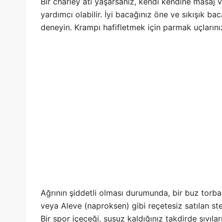
Bir charley atı yaşarsanız, kendi kendine masaj 
yardımcı olabilir. İyi bacağınız öne ve sıkışık ba
deneyin. Krampı hafifletmek için parmak uçlarınız
Ağrının şiddetli olması durumunda, bir buz torba
veya Aleve (naproksen) gibi reçetesiz satılan ste
Bir spor içeceği, susuz kaldığınız takdirde sıvılar