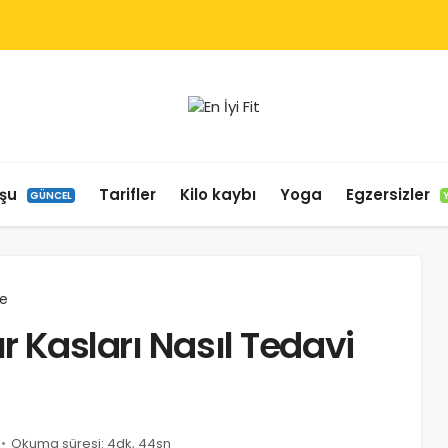
şu
Tarifler
Kilo kaybı
Yoga
Egzersizler
GÜNCEL
e
r Kasları Nasıl Tedavi
u
Okuma süresi: 4dk, 44sn