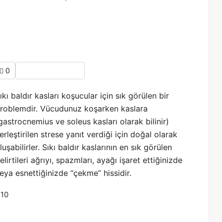
rformansı Engellemez
0
ıkı baldır kasları koşucular için sık görülen bir
roblemdir. Vücudunuz koşarken kaslara
gastrocnemius ve soleus kasları olarak bilinir)
erleştirilen strese yanıt verdiği için doğal olarak
luşabilirler. Sıkı baldır kaslarının en sık görülen
elirtileri ağrıyı, spazmları, ayağı işaret ettiğinizde
eya esnettiğinizde “çekme” hissidir.
:10