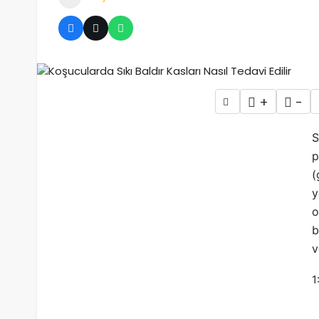
Yüz Maskeleri Egzersiz Sırasında Nefes Almayı veya Pe
+
-
S
p
(
y
o
b
v
1