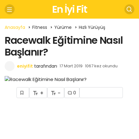
En İyi Fit
Anasayfa
Fitness
Yürüme
Hızlı Yürüyüş
Racewalk Eğitimine Nasıl
Başlanır?
eniyifit
tarafından
17 Mart 2019
1067 kez okundu
+
-
0