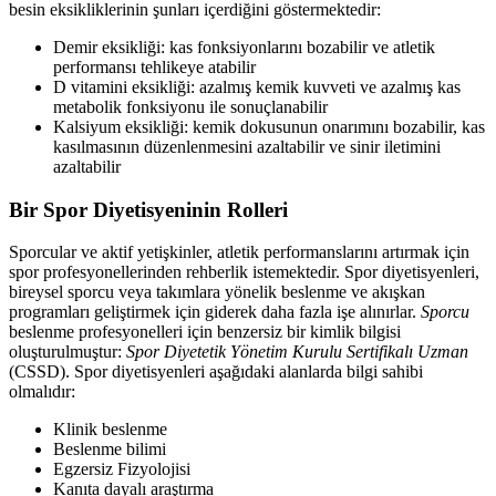
besin eksikliklerinin şunları içerdiğini göstermektedir:
Demir eksikliği: kas fonksiyonlarını bozabilir ve atletik
performansı tehlikeye atabilir
D vitamini eksikliği: azalmış kemik kuvveti ve azalmış kas
metabolik fonksiyonu ile sonuçlanabilir
Kalsiyum eksikliği: kemik dokusunun onarımını bozabilir, kas
kasılmasının düzenlenmesini azaltabilir ve sinir iletimini
azaltabilir
Bir Spor Diyetisyeninin Rolleri
Sporcular ve aktif yetişkinler, atletik performanslarını artırmak için
spor profesyonellerinden rehberlik istemektedir. Spor diyetisyenleri,
bireysel sporcu veya takımlara yönelik beslenme ve akışkan
programları geliştirmek için giderek daha fazla işe alınırlar.
Sporcu
beslenme profesyonelleri için benzersiz bir kimlik bilgisi
oluşturulmuştur:
Spor Diyetetik Yönetim Kurulu Sertifikalı Uzman
(CSSD). Spor diyetisyenleri aşağıdaki alanlarda bilgi sahibi
olmalıdır:
Klinik beslenme
Beslenme bilimi
Egzersiz Fizyolojisi
Kanıta dayalı araştırma