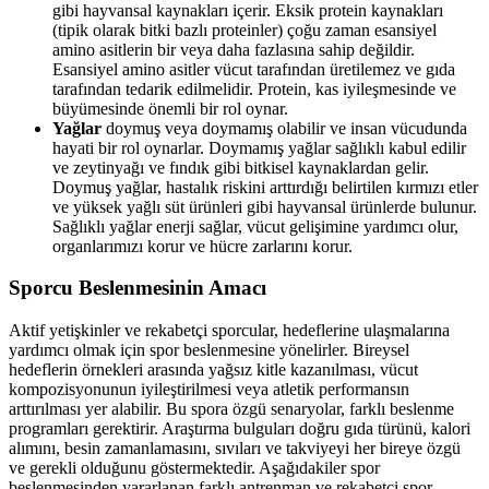
gibi hayvansal kaynakları içerir. Eksik protein kaynakları
(tipik olarak bitki bazlı proteinler) çoğu zaman esansiyel
amino asitlerin bir veya daha fazlasına sahip değildir.
Esansiyel amino asitler vücut tarafından üretilemez ve gıda
tarafından tedarik edilmelidir. Protein, kas iyileşmesinde ve
büyümesinde önemli bir rol oynar.
Yağlar
doymuş veya doymamış olabilir ve insan vücudunda
hayati bir rol oynarlar. Doymamış yağlar sağlıklı kabul edilir
ve zeytinyağı ve fındık gibi bitkisel kaynaklardan gelir.
Doymuş yağlar, hastalık riskini arttırdığı belirtilen kırmızı etler
ve yüksek yağlı süt ürünleri gibi hayvansal ürünlerde bulunur.
Sağlıklı yağlar enerji sağlar, vücut gelişimine yardımcı olur,
organlarımızı korur ve hücre zarlarını korur.
Sporcu Beslenmesinin Amacı
Aktif yetişkinler ve rekabetçi sporcular, hedeflerine ulaşmalarına
yardımcı olmak için spor beslenmesine yönelirler. Bireysel
hedeflerin örnekleri arasında yağsız kitle kazanılması, vücut
kompozisyonunun iyileştirilmesi veya atletik performansın
arttırılması yer alabilir. Bu spora özgü senaryolar, farklı beslenme
programları gerektirir. Araştırma bulguları doğru gıda türünü, kalori
alımını, besin zamanlamasını, sıvıları ve takviyeyi her bireye özgü
ve gerekli olduğunu göstermektedir. Aşağıdakiler spor
beslenmesinden yararlanan farklı antrenman ve rekabetçi spor