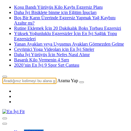
Koşu Bandı Yürüyüş Kilo Kaybı Egzersiz Planı
Daha İyi Bisiklete binme için Eğitim İpuçları
Boş Bir Karın Üzerinde Egzersiz Yapmak Yağ Kaybını
Azaltır mı?
Rutine Eklemek İçin 20 Dakikalık Boks Torbası Egzersizi
Yüksek Yoğunluklu Egzersizler İçin En İyi Sağlık Topu
Egzersizleri
Yanan Ayakları veya Uyuşmuş Ayakları Görmezden Gelme
Çevrimiçi Yoga Videoları için En İyi Siteler
Daha İyi Yürüyüş İçin Nefes Nasıl Alınır
Başarılı Kilo Vermenin 4 Sırrı
2020’nin En İyi 9 Spor Sırt Çantası
Arama Yap