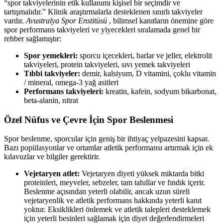
“spor takviyelerinin etik kullanımı kişisel bir seçimdir ve
tartışmalıdır.” Klinik araştırmalarla desteklenen sınırlı takviyeler
vardır.
Avustralya Spor Enstitüsü
, bilimsel kanıtların önemine göre
spor performans takviyeleri ve yiyecekleri sıralamada genel bir
rehber sağlamıştır:
Spor yemekleri:
sporcu içecekleri, barlar ve jeller, elektrolit
takviyeleri, protein takviyeleri, sıvı yemek takviyeleri
Tıbbi takviyeler:
demir, kalsiyum, D vitamini, çoklu vitamin
/ mineral, omega-3 yağ asitleri
Performans takviyeleri:
kreatin, kafein, sodyum bikarbonat,
beta-alanin, nitrat
Özel Nüfus ve Çevre İçin Spor Beslenmesi
Spor beslenme, sporcular için geniş bir ihtiyaç yelpazesini kapsar.
Bazı popülasyonlar ve ortamlar atletik performansı artırmak için ek
kılavuzlar ve bilgiler gerektirir.
Vejetaryen atlet:
Vejetaryen diyeti yüksek miktarda bitki
proteinleri, meyveler, sebzeler, tam tahıllar ve fındık içerir.
Beslenme açısından yeterli olabilir, ancak uzun süreli
vejetaryenlik ve atletik performans hakkında yeterli kanıt
yoktur. Eksiklikleri önlemek ve atletik talepleri desteklemek
için yeterli besinleri sağlamak için diyet değerlendirmeleri