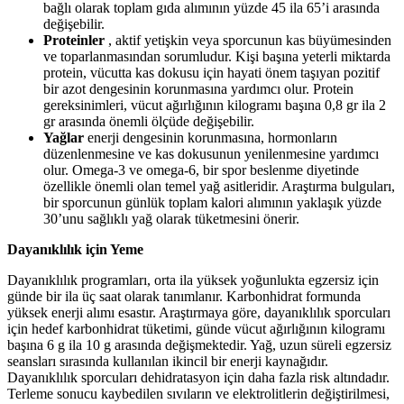
bağlı olarak toplam gıda alımının yüzde 45 ila 65’i arasında
değişebilir.
Proteinler
, aktif yetişkin veya sporcunun kas büyümesinden
ve toparlanmasından sorumludur. Kişi başına yeterli miktarda
protein, vücutta kas dokusu için hayati önem taşıyan pozitif
bir azot dengesinin korunmasına yardımcı olur. Protein
gereksinimleri, vücut ağırlığının kilogramı başına 0,8 gr ila 2
gr arasında önemli ölçüde değişebilir.
Yağlar
enerji dengesinin korunmasına, hormonların
düzenlenmesine ve kas dokusunun yenilenmesine yardımcı
olur. Omega-3 ve omega-6, bir spor beslenme diyetinde
özellikle önemli olan temel yağ asitleridir. Araştırma bulguları,
bir sporcunun günlük toplam kalori alımının yaklaşık yüzde
30’unu sağlıklı yağ olarak tüketmesini önerir.
Dayanıklılık için Yeme
Dayanıklılık programları, orta ila yüksek yoğunlukta egzersiz için
günde bir ila üç saat olarak tanımlanır. Karbonhidrat formunda
yüksek enerji alımı esastır. Araştırmaya göre, dayanıklılık sporcuları
için hedef karbonhidrat tüketimi, günde vücut ağırlığının kilogramı
başına 6 g ila 10 g arasında değişmektedir. Yağ, uzun süreli egzersiz
seansları sırasında kullanılan ikincil bir enerji kaynağıdır.
Dayanıklılık sporcuları dehidratasyon için daha fazla risk altındadır.
Terleme sonucu kaybedilen sıvıların ve elektrolitlerin değiştirilmesi,