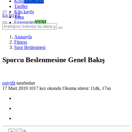
Koşu
GÜNCEL
Tarifler
Kilo kaybı
En İyi Fit
Yoga
Egzersizler
YENİ
Anasayfa
Fitness
Spor Beslenmesi
Sporcu Beslenmesine Genel Bakış
eniyifit
tarafından
17 Mart 2019
1017 kez okundu
Okuma süresi: 11dk, 17sn
0
+
-