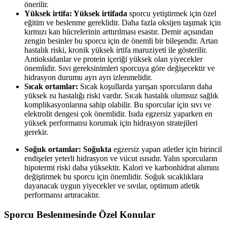
önerilir.
Yüksek irtifa: Yüksek irtifada
sporcu yetiştirmek için özel
eğitim ve beslenme gereklidir. Daha fazla oksijen taşımak için
kırmızı kan hücrelerinin arttırılması esastır. Demir açısından
zengin besinler bu sporcu için de önemli bir bileşendir. Artan
hastalık riski, kronik yüksek irtifa maruziyeti ile gösterilir.
Antioksidanlar ve protein içeriği yüksek olan yiyecekler
önemlidir. Sıvı gereksinimleri sporcuya göre değişecektir ve
hidrasyon durumu ayrı ayrı izlenmelidir.
Sıcak ortamlar:
Sıcak koşullarda yarışan sporcuların daha
yüksek ısı hastalığı riski vardır. Sıcak hastalık olumsuz sağlık
komplikasyonlarına sahip olabilir. Bu sporcular için sıvı ve
elektrolit dengesi çok önemlidir. Isıda egzersiz yaparken en
yüksek performansı korumak için hidrasyon stratejileri
gerekir.
Soğuk ortamlar: Soğukta
egzersiz yapan atletler için birincil
endişeler yeterli hidrasyon ve vücut ısısıdır. Yalın sporcuların
hipotermi riski daha yüksektir. Kalori ve karbonhidrat alımını
değiştirmek bu sporcu için önemlidir. Soğuk sıcaklıklara
dayanacak uygun yiyecekler ve sıvılar, optimum atletik
performansı artıracaktır.
Sporcu Beslenmesinde Özel Konular