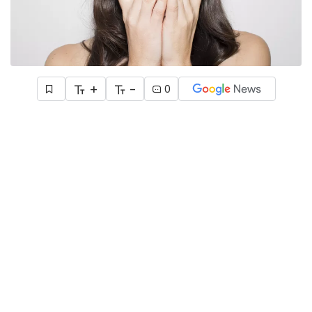
+
-
0