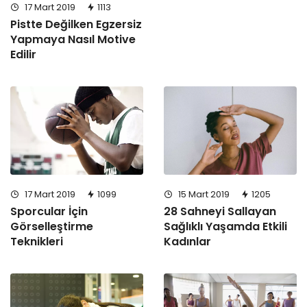
17 Mart 2019
1113
Pistte Değilken Egzersiz
Yapmaya Nasıl Motive
Edilir
17 Mart 2019
1099
15 Mart 2019
1205
Sporcular İçin
28 Sahneyi Sallayan
Görselleştirme
Sağlıklı Yaşamda Etkili
Teknikleri
Kadınlar