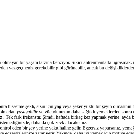
celi olmayan bir yaşam tarzına benziyor. Sıkıcı antrenmanlarla uğraşmak
eyden vazgeçmeniz gerekebilir gibi görünebilir, ancak bu değişikliklerd
ra hissetme şekli, sizin için yağ veya şeker yüklü bir şeyin olmasının 
a olmadan
yaşayabilir
ve vücudunuzun daha sağlıklı yemeklerden sonra na
iz
. Tek fark frekanstır. Şimdi, haftada birkaç kez yapmak yerine, ayda bi
temediğinizde, daha da çok zevk alacaksınız.
ontrol eden bir şey yerine yakıt haline gelir. Egzersiz yaparsanız, yemeğin
ve egzersizlerinize zarar verir. Yakında, daha iyi yemek için motive edec