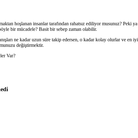
aktan hoşlanan insanlar tarafından rahatsız ediliyor musunuz? Peki ya 
 böyle bir mücadele? Basit bir sebep zaman olabilir.
anışları ne kadar uzun süre takip edersen, o kadar kolay olurlar ve en i
munuzu değiştirmektir.
ler Var?
medi