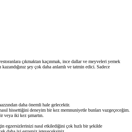
, restoranlara çıkmaktan kaçınmak, ince dallar ve meyveleri yemek
en kazandığınız şey çok daha anlamlı ve tatmin edici. Sadece
hazzından daha önemli hale gelecektir.
sıl hissettiğini deneyim bir kez memnuniyetle bunları vazgeçeceğim.
r veya iki kez şımartın.
 egzersizlerinizi nasıl etkilediğini çok hızlı bir şekilde
ek daha iyi egzersiz isteyeceksiniz.