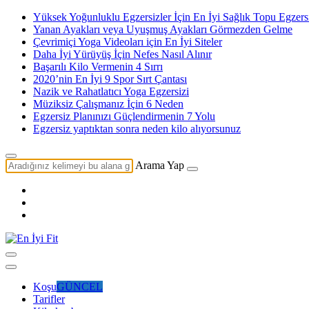
Yüksek Yoğunluklu Egzersizler İçin En İyi Sağlık Topu Egzersi
Yanan Ayakları veya Uyuşmuş Ayakları Görmezden Gelme
Çevrimiçi Yoga Videoları için En İyi Siteler
Daha İyi Yürüyüş İçin Nefes Nasıl Alınır
Başarılı Kilo Vermenin 4 Sırrı
2020’nin En İyi 9 Spor Sırt Çantası
Nazik ve Rahatlatıcı Yoga Egzersizi
Müziksiz Çalışmanız İçin 6 Neden
Egzersiz Planınızı Güçlendirmenin 7 Yolu
Egzersiz yaptıktan sonra neden kilo alıyorsunuz
Arama Yap
Koşu
GÜNCEL
Tarifler