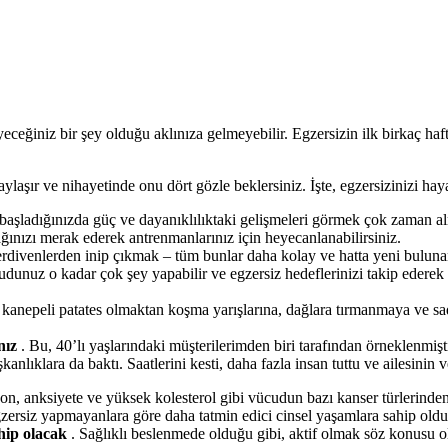
ceğiniz bir şey olduğu aklınıza gelmeyebilir. Egzersizin ilk birkaç haft
laşır ve nihayetinde onu dört gözle beklersiniz. İşte, egzersizinizi hayat
aşladığınızda güç ve dayanıklılıktaki gelişmeleri görmek çok zaman alm
ağınızı merak ederek antrenmanlarınız için heyecanlanabilirsiniz.
ivenlerden inip çıkmak – tüm bunlar daha kolay ve hatta yeni bulunan e
dunuz o kadar çok şey yapabilir ve egzersiz hedeflerinizi takip ederek 
kanepeli patates olmaktan koşma yarışlarına, dağlara tırmanmaya ve sa
nız
. Bu, 40’lı yaşlarındaki müşterilerimden biri tarafından örneklenmiş
şkanlıklara da baktı. Saatlerini kesti, daha fazla insan tuttu ve ailesinin
syon, anksiyete ve yüksek kolesterol gibi vücudun bazı kanser türlerinde
egzersiz yapmayanlara göre daha tatmin edici cinsel yaşamlara sahip oldu
hip olacak
. Sağlıklı beslenmede olduğu gibi, aktif olmak söz konusu o