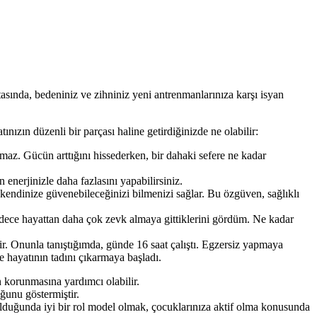
asında, bedeniniz ve zihniniz yeni antrenmanlarınıza karşı isyan
ınızın düzenli bir parçası haline getirdiğinizde ne olabilir:
az. Gücün arttığını hissederken, bir dahaki sefere ne kadar
nerjinizle daha fazlasını yapabilirsiniz.
kendinize güvenebileceğinizi bilmenizi sağlar. Bu özgüven, sağlıklı
dece hayattan daha çok zevk almaya gittiklerini gördüm. Ne kadar
tir. Onunla tanıştığımda, günde 16 saat çalıştı. Egzersiz yapmaya
 ve hayatının tadını çıkarmaya başladı.
n korunmasına yardımcı olabilir.
ğunu göstermiştir.
lduğunda iyi bir rol model olmak, çocuklarınıza aktif olma konusunda