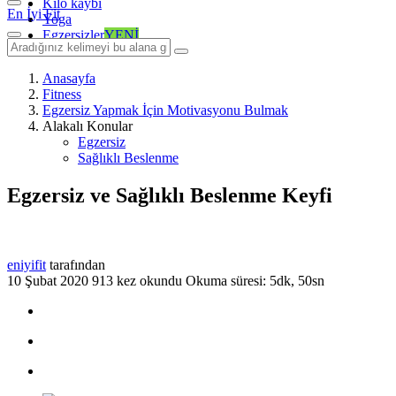
Kilo kaybı
En İyi Fit
Yoga
Egzersizler
YENİ
Anasayfa
Fitness
Egzersiz Yapmak İçin Motivasyonu Bulmak
Alakalı Konular
Egzersiz
Sağlıklı Beslenme
Egzersiz ve Sağlıklı Beslenme Keyfi
eniyifit
tarafından
10 Şubat 2020
913 kez okundu
Okuma süresi: 5dk, 50sn