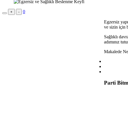
0
+
-
Egzersiz yapm
ve sizin için
Sağlıklı davr
adımınız tutu
Makalede Ne
Parti Bit