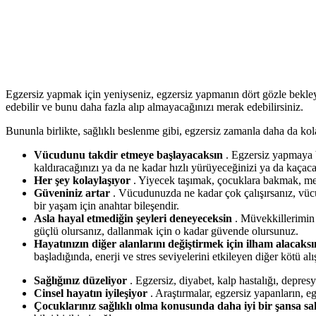
Egzersiz yapmak için yeniyseniz, egzersiz yapmanın dört gözle bekleye
edebilir ve bunu daha fazla alıp almayacağınızı merak edebilirsiniz.
Bununla birlikte, sağlıklı beslenme gibi, egzersiz zamanla daha da kolay
Vücudunu takdir etmeye başlayacaksın
. Egzersiz yapmaya b
kaldıracağınızı ya da ne kadar hızlı yürüyeceğinizi ya da kaçac
Her şey kolaylaşıyor
. Yiyecek taşımak, çocuklara bakmak, merd
Güveniniz artar
. Vücudunuzda ne kadar çok çalışırsanız, vücu
bir yaşam için anahtar bileşendir.
Asla hayal etmediğin şeyleri deneyeceksin
. Müvekkillerimin 
güçlü olursanız, dallanmak için o kadar güvende olursunuz.
Hayatınızın diğer alanlarını değiştirmek için ilham alacaksı
başladığında, enerji ve stres seviyelerini etkileyen diğer kötü alı
Sağlığınız düzeliyor
. Egzersiz, diyabet, kalp hastalığı, depre
Cinsel hayatın iyileşiyor
. Araştırmalar, egzersiz yapanların, 
Çocuklarınız sağlıklı olma konusunda daha iyi bir şansa sa