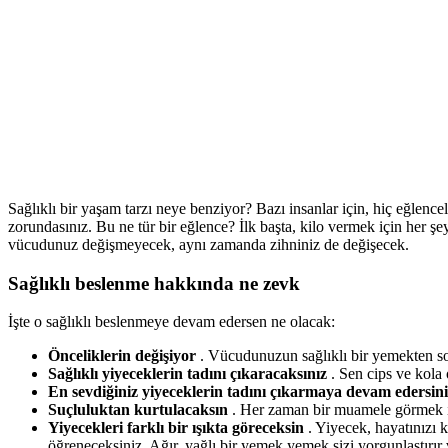
Sağlıklı bir yaşam tarzı neye benziyor? Bazı insanlar için, hiç eğlen
zorundasınız. Bu ne tür bir eğlence? İlk başta, kilo vermek için her ş
vücudunuz değişmeyecek, aynı zamanda zihniniz de değişecek.
Sağlıklı beslenme hakkında ne zevk
İşte o sağlıklı beslenmeye devam edersen ne olacak:
Önceliklerin değişiyor
. Vücudunuzun sağlıklı bir yemekten son
Sağlıklı yiyeceklerin tadını çıkaracaksınız
. Sen cips ve kol
En sevdiğiniz yiyeceklerin tadını çıkarmaya devam edersin
Suçluluktan kurtulacaksın
. Her zaman bir muamele görmek is
Yiyecekleri farklı bir ışıkta göreceksin
. Yiyecek, hayatınızı k
öğreneceksiniz. Ağır, yağlı bir yemek yemek sizi yorgunlaştırır 