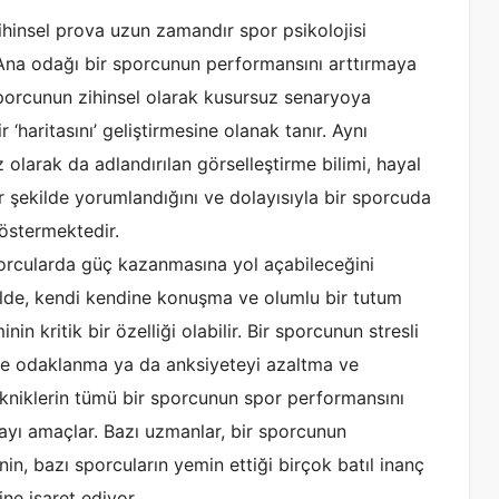
ihinsel prova uzun zamandır spor psikolojisi
 Ana odağı bir sporcunun performansını arttırmaya
sporcunun zihinsel olarak kusursuz senaryoya
 ‘haritasını’ geliştirmesine olanak tanır. Aynı
larak da adlandırılan görselleştirme bilimi, hayal
r şekilde yorumlandığını ve dolayısıyla bir sporcuda
göstermektedir.
porcularda güç kazanmasına yol açabileceğini
ilde, kendi kendine konuşma ve olumlu bir tutum
nin kritik bir özelliği olabilir. Bir sporcunun stresli
ve odaklanma ya da anksiyeteyi azaltma ve
kniklerin tümü bir sporcunun spor performansını
mayı amaçlar. Bazı uzmanlar, bir sporcunun
nin, bazı sporcuların yemin ettiği birçok batıl inanç
ine işaret ediyor.