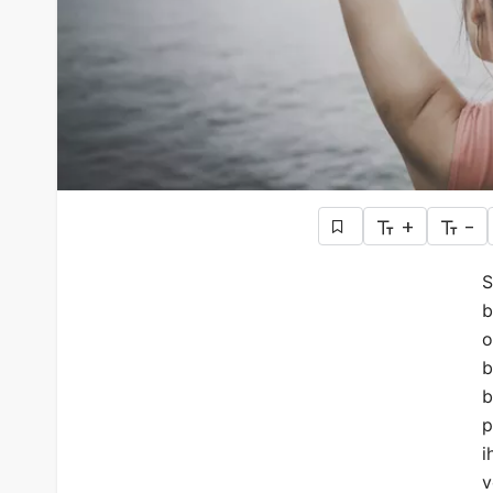
+
-
S
b
o
b
b
p
i
v