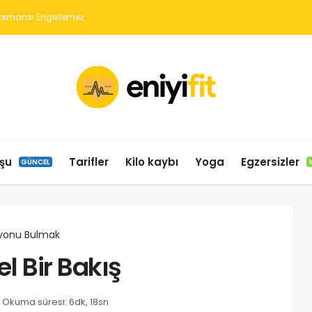
şu
Tarifler
Kilo kaybı
Yoga
Egzersizler
GÜNCEL
syonu Bulmak
l Bir Bakış
Okuma süresi: 6dk, 18sn