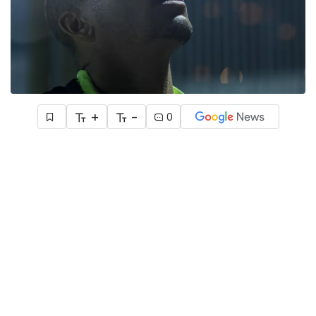
+
-
0