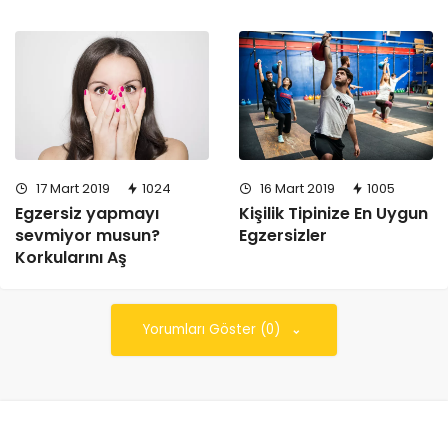
16 Mart 2019
1005
17 Mart 2019
1024
Kişilik Tipinize En Uygun
Egzersiz yapmayı
Egzersizler
sevmiyor musun?
Korkularını Aş
Yorumları Göster (0)