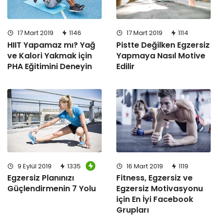
17 Mart 2019
1146
17 Mart 2019
1114
HIIT Yapamaz mı? Yağ
Pistte Değilken Egzersiz
ve Kalori Yakmak için
Yapmaya Nasıl Motive
PHA Eğitimini Deneyin
Edilir
16 Mart 2019
1119
9 Eylül 2019
1335
Fitness, Egzersiz ve
Egzersiz Planınızı
Egzersiz Motivasyonu
Güçlendirmenin 7 Yolu
için En İyi Facebook
Grupları