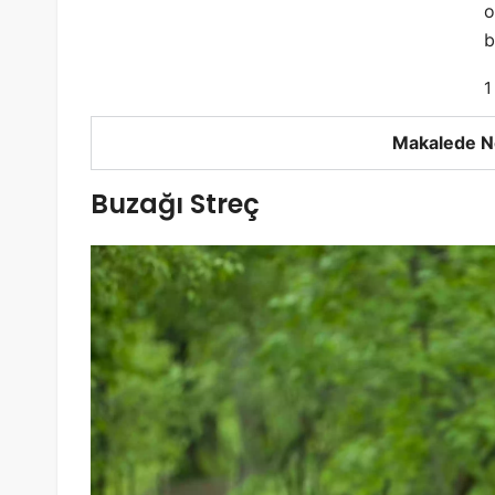
o
b
1
Makalede N
Buzağı Streç