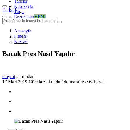
Tarifler
Kilo kaybı
En İyi Fit
Yoga
Egzersizler
YENİ
Anasayfa
Fitness
Kuvvet
Bacak Pres Nasıl Yapılır
eniyifit
tarafından
17 Mart 2019
1020 kez okundu
Okuma süresi: 6dk, 6sn