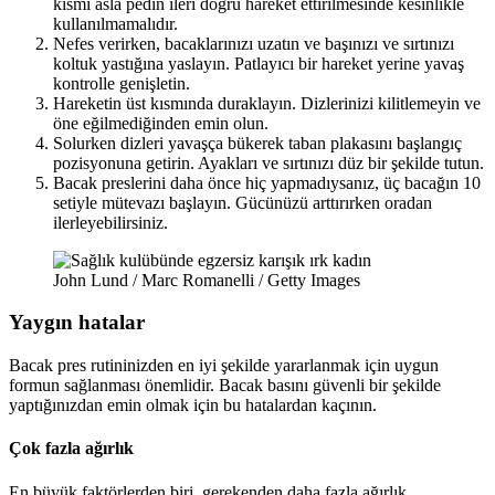
kısmı asla pedin ileri doğru hareket ettirilmesinde kesinlikle
kullanılmamalıdır.
Nefes verirken, bacaklarınızı uzatın ve başınızı ve sırtınızı
koltuk yastığına yaslayın. Patlayıcı bir hareket yerine yavaş
kontrolle genişletin.
Hareketin üst kısmında duraklayın. Dizlerinizi kilitlemeyin ve
öne eğilmediğinden emin olun.
Solurken dizleri yavaşça bükerek taban plakasını başlangıç
pozisyonuna getirin. Ayakları ve sırtınızı düz bir şekilde tutun.
Bacak preslerini daha önce hiç yapmadıysanız, üç bacağın 10
setiyle mütevazı başlayın. Gücünüzü arttırırken oradan
ilerleyebilirsiniz.
John Lund / Marc Romanelli / Getty Images
Yaygın hatalar
Bacak pres rutininizden en iyi şekilde yararlanmak için uygun
formun sağlanması önemlidir. Bacak basını güvenli bir şekilde
yaptığınızdan emin olmak için bu hatalardan kaçının.
Çok fazla ağırlık
En büyük faktörlerden biri, gerekenden daha fazla ağırlık