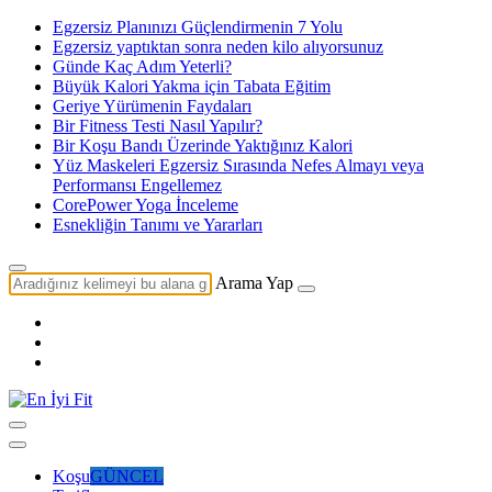
Egzersiz Planınızı Güçlendirmenin 7 Yolu
Egzersiz yaptıktan sonra neden kilo alıyorsunuz
Günde Kaç Adım Yeterli?
Büyük Kalori Yakma için Tabata Eğitim
Geriye Yürümenin Faydaları
Bir Fitness Testi Nasıl Yapılır?
Bir Koşu Bandı Üzerinde Yaktığınız Kalori
Yüz Maskeleri Egzersiz Sırasında Nefes Almayı veya
Performansı Engellemez
CorePower Yoga İnceleme
Esnekliğin Tanımı ve Yararları
Arama Yap
Koşu
GÜNCEL