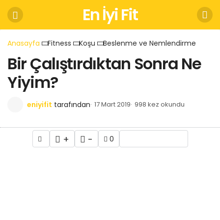
En İyi Fit
Anasayfa
Fitness
Koşu
Beslenme ve Nemlendirme
Bir Çalıştırdıktan Sonra Ne
Yiyim?
eniyifit
tarafından
17 Mart 2019
998 kez okundu
+
-
0