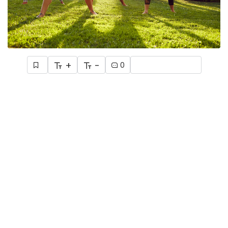
+
-
0