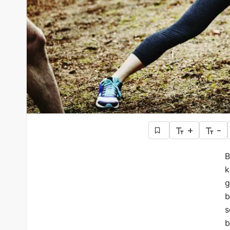
+
-
B
k
g
b
s
b