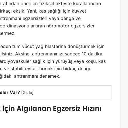
arafından önerilen fiziksel aktivite kurallarından
irkaçı eksik. Yani, kas sağlığı için kuvvet
ntrenmanı egzersizleri veya denge ve
oordinasyonu artıran nöromotor egzersizler
çermez.
ol eden tüm vücut yağ blasterine dönüştürmek için
iniz. Aksine, antrenmanınızı sadece 10 dakika
 kardiyovasküler sağlık için yürüyüş veya koşu, kas
 ve stabiliteyi arttırmak için birkaç denge
ğıdaki antrenmanı denemek.
eler Var?
[
Gizle
]
çin Algılanan Egzersiz Hızını