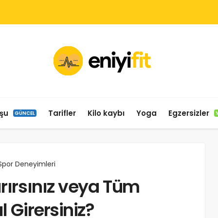
şu
Tarifler
Kilo kaybı
Yoga
Egzersizler
GÜNCEL
 Spor Deneyimleri
ırırsınız veya Tüm
l Girersiniz?