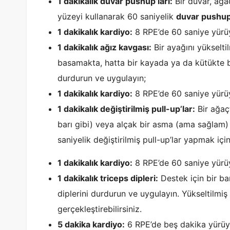
1 dakikalık duvar pushup’ları:
Bir duvar, ağa
yüzeyi kullanarak 60 saniyelik
duvar pushup’
1 dakikalık kardiyo:
8 RPE’de 60 saniye yürüy
1 dakikalık ağız kavgası:
Bir ayağını yükseltil
basamakta, hatta bir kayada ya da kütükte b
durdurun ve uygulayın;
1 dakikalık kardiyo:
8 RPE’de 60 saniye yürü
1 dakikalık değiştirilmiş pull-up’lar:
Bir ağaç
barı gibi) veya alçak bir asma (ama sağlam)
saniyelik değiştirilmiş pull-up’lar yapmak için
1 dakikalık kardiyo:
8 RPE’de 60 saniye yürü
1 dakikalık triceps dipleri:
Destek için bir ba
diplerini durdurun ve uygulayın. Yükseltilmiş
gerçekleştirebilirsiniz.
5 dakika kardiyo:
6 RPE’de beş dakika yürüyü