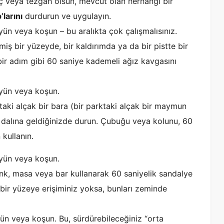
ç veya tezgah olsun, mevcut olan herhangi bir
larını
durdurun ve uygulayın.
ün veya koşun – bu aralıkta çok çalışmalısınız.
miş bir yüzeyde, bir kaldırımda ya da bir pistte bir
ir adım gibi 60 saniye kademeli ağız kavgasını
yün veya koşun.
taki alçak bir bara (bir parktaki alçak bir maymun
 dalına geldiğinizde durun. Çubuğu veya kolunu, 60
 kullanın.
yün veya koşun.
nk, masa veya bar kullanarak 60 saniyelik sandalye
 bir yüzeye erişiminiz yoksa, bunları zeminde
n veya koşun. Bu, sürdürebileceğiniz “orta