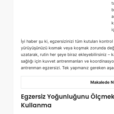
t
b
a
k
i
İyi haber şu ki, egzersizinizi tüm kutuları kontr
yürüyüşünüzü kısmak veya koşmak zorunda değils
uzatarak, rutin her şeye biraz ekleyebilirsiniz –
sağlığı için kuvvet antrenmanları ve koordinasyon
antrenman egzersizi. Tek yapmanız gereken aşa
Makalede N
Egzersiz Yoğunluğunu Ölçmek İ
Kullanma