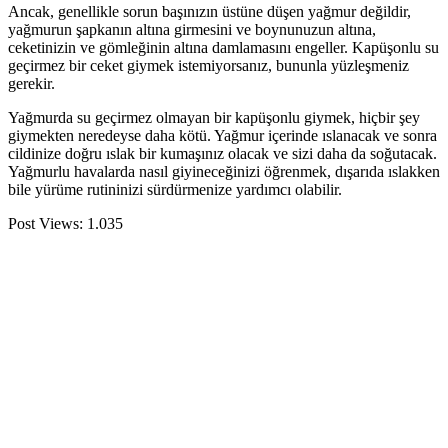
Ancak, genellikle sorun başınızın üstüne düşen yağmur değildir,
yağmurun şapkanın altına girmesini ve boynunuzun altına,
ceketinizin ve gömleğinin altına damlamasını engeller. Kapüşonlu su
geçirmez bir ceket giymek istemiyorsanız, bununla yüzleşmeniz
gerekir.
Yağmurda su geçirmez olmayan bir kapüşonlu giymek, hiçbir şey
giymekten neredeyse daha kötü. Yağmur içerinde ıslanacak ve sonra
cildinize doğru ıslak bir kumaşınız olacak ve sizi daha da soğutacak.
Yağmurlu havalarda nasıl giyineceğinizi öğrenmek, dışarıda ıslakken
bile yürüme rutininizi sürdürmenize yardımcı olabilir.
Post Views:
1.035