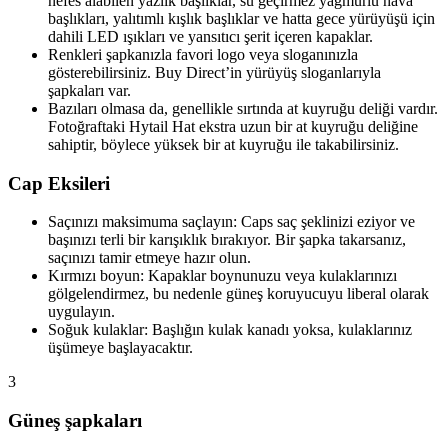
nefes alabilen yazlık başlıklar, su geçirmez yağmurlu hava
başlıkları, yalıtımlı kışlık başlıklar ve hatta gece yürüyüşü için
dahili LED ışıkları ve yansıtıcı şerit içeren kapaklar.
Renkleri şapkanızla favori logo veya sloganınızla
gösterebilirsiniz. Buy Direct’in yürüyüş sloganlarıyla
şapkaları var.
Bazıları olmasa da, genellikle sırtında at kuyruğu deliği vardır.
Fotoğraftaki Hytail Hat ekstra uzun bir at kuyruğu deliğine
sahiptir, böylece yüksek bir at kuyruğu ile takabilirsiniz.
Cap Eksileri
Saçınızı maksimuma saçlayın: Caps saç şeklinizi eziyor ve
başınızı terli bir karışıklık bırakıyor. Bir şapka takarsanız,
saçınızı tamir etmeye hazır olun.
Kırmızı boyun: Kapaklar boynunuzu veya kulaklarınızı
gölgelendirmez, bu nedenle güneş koruyucuyu liberal olarak
uygulayın.
Soğuk kulaklar: Başlığın kulak kanadı yoksa, kulaklarınız
üşümeye başlayacaktır.
3
Güneş şapkaları