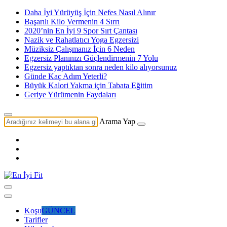
Daha İyi Yürüyüş İçin Nefes Nasıl Alınır
Başarılı Kilo Vermenin 4 Sırrı
2020’nin En İyi 9 Spor Sırt Çantası
Nazik ve Rahatlatıcı Yoga Egzersizi
Müziksiz Çalışmanız İçin 6 Neden
Egzersiz Planınızı Güçlendirmenin 7 Yolu
Egzersiz yaptıktan sonra neden kilo alıyorsunuz
Günde Kaç Adım Yeterli?
Büyük Kalori Yakma için Tabata Eğitim
Geriye Yürümenin Faydaları
Arama Yap
Koşu
GÜNCEL
Tarifler