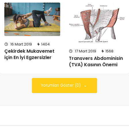
16 Mart 2019
1404
Çekirdek Mukavemet
17 Mart 2019
1568
için En İyi Egzersizler
Transvers Abdominisin
(TVA) Kasının Önemi
Yorumları Göster (0)