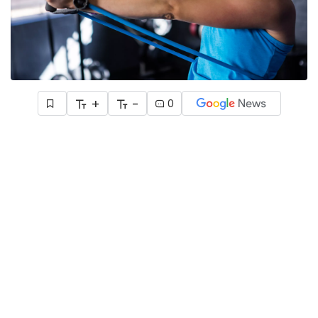
+
-
0