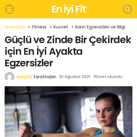
En İyi Fit
Anasayfa
Fitness
Kuvvet
Karın Egzersizleri ve Bilgi
Güçlü ve Zinde Bir Çekirdek
için En İyi Ayakta
Egzersizler
eniyifit
tarafından
30 Ağustos 2021
761 kez okundu