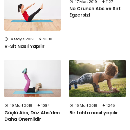
17 Mart 2019
1127
No Crunch Abs ve Sırt
Egzersizi
4 Mayıs 2019
2330
V-Sit Nasıl Yapılır
19 Mart 2019
1084
16 Mart 2019
1245
Güçlü Abs, Düz Abs'den
Bir tahta nasıl yapılır
Daha Önemlidir