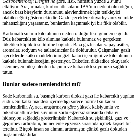
Gastroenteroloji Dergisi’ne
göre, IBS, nüfusun yüzde 23’ünü
etkiliyor. Araştırmalar, karbonatlı suların IBS’nin nedeni olmadığını,
ancak bazı bireylerin durumunu alevlendirmek için tetikleyici
olabileceğini göstermektedir. Gazlı içeceklere duyarlıysanız ve mide
rahatsızlığını yaşarsanız, bunlardan kaçınmak iyi bir fikir olabilir.
Karbonatlı suların kilo alımına neden olduğu fikri gündeme geldi.
Düz kabarcıklı su kilo alımına katkıda bulunmaz ve gerçekten
tüketilen köpüklü su türüne bağlıdır. Bazı gazlı sular yapay asitler,
aromalar, sodyum ve tatlandırıcılar ile doldurulur. Çalışmalar, gazlı
içeceklerde katkı maddelerinin gizli kalori içerdiğini ve kilo alımına
katkıda bulunabileceğini gösteriyor. Etiketleri dikkatlice okuyarak
istenmeyen bileşenlerden kaçının ve kabarcıklı suyunuzu sağlıklı
tutun.
Bunlar sadece nemlendirici mi?
Sade karbonatlı su, basınçlı karbon dioksit gazı ile kabarcıklı yapılan
sudur. Su katkı maddesi içermediği sürece normal su kadar
nemlendirilir. Ayrıca, araştırmaya göre yüksek kalsiyumlu ve
bikarbonatlı maden suyunun zorlu egzersiz sırasında daha iyi
hidrasyon sağladığı gösterilmiştir. Kabarcıklı su şişkinliği, gazı ve
geğirmeyi artırabilir, bu nedenle egzersiz sırasında içmek kişisel bir
tercihtir. Birçok insan su alımını arttırmıştır, çünkü gazlı dokudan
hoşlanmaktadırlar.