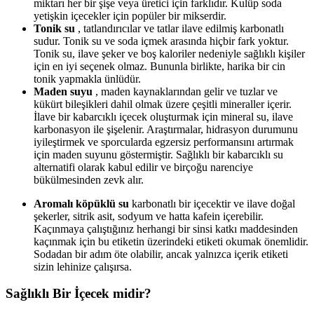
miktarı her bir şişe veya üretici için farklıdır. Kulüp soda
yetişkin içecekler için popüler bir mikserdir.
Tonik su
, tatlandırıcılar ve tatlar ilave edilmiş karbonatlı
sudur. Tonik su ve soda içmek arasında hiçbir fark yoktur.
Tonik su, ilave şeker ve boş kaloriler nedeniyle sağlıklı kişiler
için en iyi seçenek olmaz. Bununla birlikte, harika bir cin
tonik yapmakla ünlüdür.
Maden suyu
, maden kaynaklarından gelir ve tuzlar ve
kükürt bileşikleri dahil olmak üzere çeşitli mineraller içerir.
İlave bir kabarcıklı içecek oluşturmak için mineral su, ilave
karbonasyon ile şişelenir. Araştırmalar, hidrasyon durumunu
iyileştirmek ve sporcularda egzersiz performansını artırmak
için maden suyunu göstermiştir. Sağlıklı bir kabarcıklı su
alternatifi olarak kabul edilir ve birçoğu narenciye
bükülmesinden zevk alır.
Aromalı köpüklü su
karbonatlı bir içecektir ve ilave doğal
şekerler, sitrik asit, sodyum ve hatta kafein içerebilir.
Kaçınmaya çalıştığınız herhangi bir sinsi katkı maddesinden
kaçınmak için bu etiketin üzerindeki etiketi okumak önemlidir.
Sodadan bir adım öte olabilir, ancak yalnızca içerik etiketi
sizin lehinize çalışırsa.
Sağlıklı Bir İçecek midir?