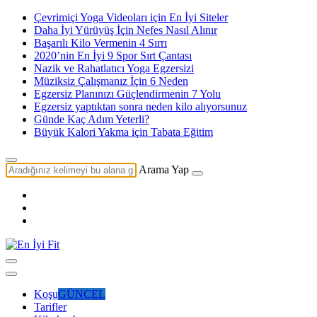
Çevrimiçi Yoga Videoları için En İyi Siteler
Daha İyi Yürüyüş İçin Nefes Nasıl Alınır
Başarılı Kilo Vermenin 4 Sırrı
2020’nin En İyi 9 Spor Sırt Çantası
Nazik ve Rahatlatıcı Yoga Egzersizi
Müziksiz Çalışmanız İçin 6 Neden
Egzersiz Planınızı Güçlendirmenin 7 Yolu
Egzersiz yaptıktan sonra neden kilo alıyorsunuz
Günde Kaç Adım Yeterli?
Büyük Kalori Yakma için Tabata Eğitim
Arama Yap
Koşu
GÜNCEL
Tarifler