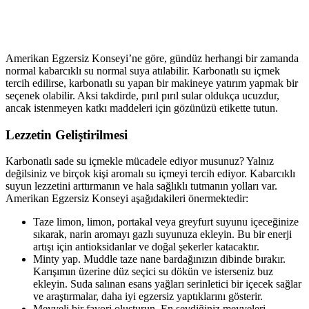
Amerikan Egzersiz Konseyi’ne göre, gündüz herhangi bir zamanda
normal kabarcıklı su normal suya atılabilir. Karbonatlı su içmek
tercih edilirse, karbonatlı su yapan bir makineye yatırım yapmak bir
seçenek olabilir. Aksi takdirde, pırıl pırıl sular oldukça ucuzdur,
ancak istenmeyen katkı maddeleri için gözünüzü etikette tutun.
Lezzetin Geliştirilmesi
Karbonatlı sade su içmekle mücadele ediyor musunuz? Yalnız
değilsiniz ve birçok kişi aromalı su içmeyi tercih ediyor. Kabarcıklı
suyun lezzetini arttırmanın ve hala sağlıklı tutmanın yolları var.
Amerikan Egzersiz Konseyi aşağıdakileri önermektedir:
Taze limon, limon, portakal veya greyfurt suyunu içeceğinize
sıkarak, narin aromayı gazlı suyunuza ekleyin. Bu bir enerji
artışı için antioksidanlar ve doğal şekerler katacaktır.
Minty yap. Muddle taze nane bardağınızın dibinde bırakır.
Karışımın üzerine düz seçici su dökün ve isterseniz buz
ekleyin. Suda salınan esans yağları serinletici bir içecek sağlar
ve araştırmalar, daha iyi egzersiz yaptıklarını gösterir.
Meyveli bir favori oluşturun. En sevdiğiniz meyveleri,