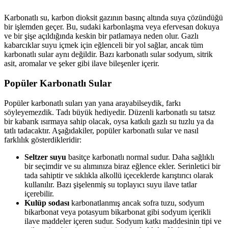
Karbonatlı su, karbon dioksit gazının basınç altında suya çözündüğü
bir işlemden geçer. Bu, sudaki karbonlaşma veya efervesan dokuya
ve bir şişe açıldığında keskin bir patlamaya neden olur. Gazlı
kabarcıklar suyu içmek için eğlenceli bir yol sağlar, ancak tüm
karbonatlı sular aynı değildir. Bazı karbonatlı sular sodyum, sitrik
asit, aromalar ve şeker gibi ilave bileşenler içerir.
Popüler Karbonatlı Sular
Popüler karbonatlı suları yan yana arayabilseydik, farkı
söyleyemezdik. Tadı büyük hediyedir. Düzenli karbonatlı su tatsız
bir kabarık ısırmaya sahip olacak, oysa katkılı gazlı su tuzlu ya da
tatlı tadacaktır. Aşağıdakiler, popüler karbonatlı sular ve nasıl
farklılık gösterdikleridir:
Seltzer suyu
basitçe karbonatlı normal sudur. Daha sağlıklı
bir seçimdir ve su alımınıza biraz eğlence ekler. Serinletici bir
tada sahiptir ve sıklıkla alkollü içeceklerde karıştırıcı olarak
kullanılır. Bazı şişelenmiş su toplayıcı suyu ilave tatlar
içerebilir.
Kulüp sodası
karbonatlanmış ancak sofra tuzu, sodyum
bikarbonat veya potasyum bikarbonat gibi sodyum içerikli
ilave maddeler içeren sudur. Sodyum katkı maddesinin tipi ve