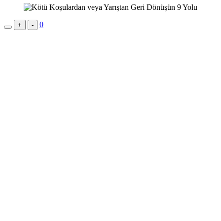
0
+
-