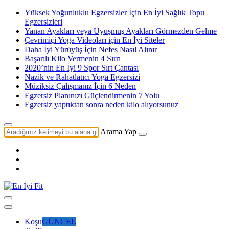
Yüksek Yoğunluklu Egzersizler İçin En İyi Sağlık Topu
Egzersizleri
Yanan Ayakları veya Uyuşmuş Ayakları Görmezden Gelme
Çevrimiçi Yoga Videoları için En İyi Siteler
Daha İyi Yürüyüş İçin Nefes Nasıl Alınır
Başarılı Kilo Vermenin 4 Sırrı
2020’nin En İyi 9 Spor Sırt Çantası
Nazik ve Rahatlatıcı Yoga Egzersizi
Müziksiz Çalışmanız İçin 6 Neden
Egzersiz Planınızı Güçlendirmenin 7 Yolu
Egzersiz yaptıktan sonra neden kilo alıyorsunuz
Arama Yap
Koşu
GÜNCEL