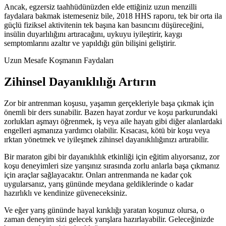
Ancak, egzersiz taahhüdünüzden elde ettiğiniz uzun menzilli
faydalara bakmak istemeseniz bile, 2018 HHS raporu, tek bir orta ila
güçlü fiziksel aktivitenin tek başına kan basıncını düşüreceğini,
insülin duyarlılığını artıracağını, uykuyu iyileştirir, kaygı
semptomlarını azaltır ve yapıldığı gün bilişini geliştirir.
Uzun Mesafe Koşmanın Faydaları
Zihinsel Dayanıklılığı Artırın
Zor bir antrenman koşusu, yaşamın gerçekleriyle başa çıkmak için
önemli bir ders sunabilir. Bazen hayat zordur ve koşu parkurundaki
zorlukları aşmayı öğrenmek, iş veya aile hayatı gibi diğer alanlardaki
engelleri aşmanıza yardımcı olabilir. Kısacası, kötü bir koşu veya
ırktan yönetmek ve iyileşmek zihinsel dayanıklılığınızı artırabilir.
Bir maraton gibi bir dayanıklılık etkinliği için eğitim alıyorsanız, zor
koşu deneyimleri size yarışınız sırasında zorlu anlarla başa çıkmanız
için araçlar sağlayacaktır. Onları antrenmanda ne kadar çok
uygularsanız, yarış gününde meydana geldiklerinde o kadar
hazırlıklı ve kendinize güveneceksiniz.
Ve eğer yarış gününde hayal kırıklığı yaratan koşunuz olursa, o
zaman deneyim sizi gelecek yarışlara hazırlayabilir. Geleceğinizde