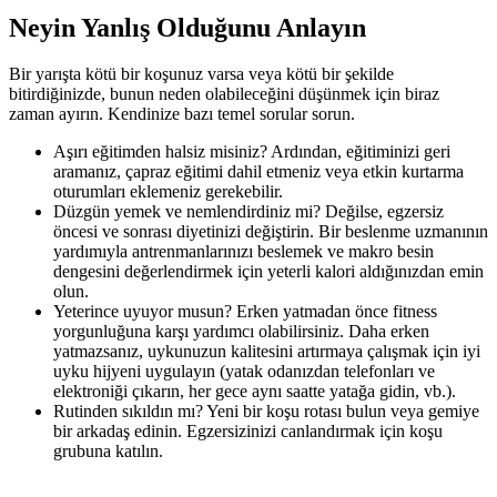
Neyin Yanlış Olduğunu Anlayın
Bir yarışta kötü bir koşunuz varsa veya kötü bir şekilde
bitirdiğinizde, bunun neden olabileceğini düşünmek için biraz
zaman ayırın. Kendinize bazı temel sorular sorun.
Aşırı eğitimden halsiz misiniz? Ardından, eğitiminizi geri
aramanız, çapraz eğitimi dahil etmeniz veya etkin kurtarma
oturumları eklemeniz gerekebilir.
Düzgün yemek ve nemlendirdiniz mi? Değilse, egzersiz
öncesi ve sonrası diyetinizi değiştirin. Bir beslenme uzmanının
yardımıyla antrenmanlarınızı beslemek ve makro besin
dengesini değerlendirmek için yeterli kalori aldığınızdan emin
olun.
Yeterince uyuyor musun? Erken yatmadan önce fitness
yorgunluğuna karşı yardımcı olabilirsiniz. Daha erken
yatmazsanız, uykunuzun kalitesini artırmaya çalışmak için iyi
uyku hijyeni uygulayın (yatak odanızdan telefonları ve
elektroniği çıkarın, her gece aynı saatte yatağa gidin, vb.).
Rutinden sıkıldın mı? Yeni bir koşu rotası bulun veya gemiye
bir arkadaş edinin. Egzersizinizi canlandırmak için koşu
grubuna katılın.