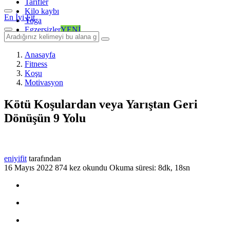
Tarifler
Kilo kaybı
En İyi Fit
Yoga
Egzersizler
YENİ
Anasayfa
Fitness
Koşu
Motivasyon
Kötü Koşulardan veya Yarıştan Geri
Dönüşün 9 Yolu
eniyifit
tarafından
16 Mayıs 2022
874 kez okundu
Okuma süresi: 8dk, 18sn