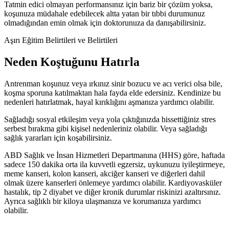
Tatmin edici olmayan performansınız için bariz bir çözüm yoksa,
koşunuza müdahale edebilecek altta yatan bir tıbbi durumunuz
olmadığından emin olmak için doktorunuza da danışabilirsiniz.
Aşırı Eğitim Belirtileri ve Belirtileri
Neden Koştuğunu Hatırla
Antrenman koşunuz veya ırkınız sinir bozucu ve acı verici olsa bile,
koşma sporuna katılmaktan hala fayda elde edersiniz. Kendinize bu
nedenleri hatırlatmak, hayal kırıklığını aşmanıza yardımcı olabilir.
Sağladığı sosyal etkileşim veya yola çıktığınızda hissettiğiniz stres
serbest bırakma gibi kişisel nedenleriniz olabilir. Veya sağladığı
sağlık yararları için koşabilirsiniz.
ABD Sağlık ve İnsan Hizmetleri Departmanına (HHS) göre, haftada
sadece 150 dakika orta ila kuvvetli egzersiz, uykunuzu iyileştirmeye,
meme kanseri, kolon kanseri, akciğer kanseri ve diğerleri dahil
olmak üzere kanserleri önlemeye yardımcı olabilir. Kardiyovasküler
hastalık, tip 2 diyabet ve diğer kronik durumlar riskinizi azaltırsınız.
Ayrıca sağlıklı bir kiloya ulaşmanıza ve korumanıza yardımcı
olabilir.