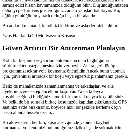
sarhoş edici hissin kavramanızda olduğunu bilin. Düşündüğünüzden
daha iyi performans gösterdiğiniz zaman yarışları hatırlayın. Bu,
eğitim günlüğünün yararlı olduğu başka bir alandır.
Bu anıları kullanarak kendinizi kaldırın ve askerlerinizi kaldırın.
Yarış Hakkında 50 Motivasyon Koşusu
Güven Artırıcı Bir Antrenman Planlayın
Kötü bir koşunun veya ırkın antrenmana olan bağlılığınızı
sürdürmekten vazgeçmesine izin vermeyin. Atlara geri dönüp
programınızı tekrar yola koymanız önemlidir. Ancak bunu yapmak
için, güveninizi artıracak bir koşu veya egzersiz planlamanız gerekir.
Belki de mahallenizde zamanlanmamış ve arkadaşları ve aile
üyelerini içerecek eğlenceli bir koşu var. Ya da kolayca
koşabileceğinizi bildiğiniz tanıdık bir kursta kolayca koşabilirsiniz.
Ve belki de bir sonraki birkaç koşunuzda kapıdan çıktığınızda, GPS
saatinizi evde bırakırsınız, böylece hızlı bir şekilde ilerlemek için
baskı altında hissetmezsiniz.
Bu aktivitelerin her biri, koşma sevginizle yeniden bağlantı
kurmanıza ve kendinizi bulunduğunuz fiziksel şekle sokmak için