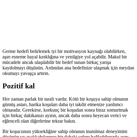
Germe hedefi belirlemek iyi bir motivasyon kaynağı olabilirken,
aşırı esneme hayal kırıklığına ve yenilgiye yol açabilir. Makul bir
mücadele ancak ulaşılabilir bir hedef sunan birkaç yarışa
kaydolmayı düşünün. Ardından ana hedefinize ulaşmak için meydan
okumayı yavaşça artırın.
Pozitif kal
Her zaman parlak bir tarafı vardır. Kötü bir koşuya sahip olmanın
gümüş astarı, harika koşuları daha iyi takdir etmenize yardımcı
olmasıdır. Gerekirse, korkunç bir koşudan sonra biraz somurtmak
için birkaç dakikanızı ayırın, ancak daha sonra heyecan verici ve
eğlenceli olan diğerlerine tekrar bakın.
Bir koşucunun yüksekliğine sahip olmanın inanılmaz deneyimini
düşünün ve ayakkabılarınızı bir dahaki sefere bağladığınızda aynı