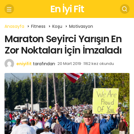
En İyi Fit
Anasayfa
Fitness
Koşu
Motivasyon
Maraton Seyirci Yarışın En
Zor Noktaları İçin İmzaladı
eniyifit
tarafından
20 Mart 2019
1162 kez okundu