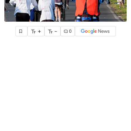
+
-
0