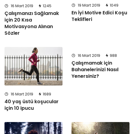
19 Mart 2019
1049
16 Mart 2019
1245
En İyi Motive Edici Koşu
Çalışmanızı Sağlamak
Teklifleri
için 20 Kısa
Motivasyona Alınan
Sözler
16 Mart 2019
988
Çalışmamak için
Bahanelerinizi Nasıl
Yenersiniz?
16 Mart 2019
1689
40 yaş üstü koşucular
için 10 ipucu