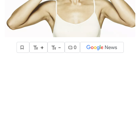
+
-
0