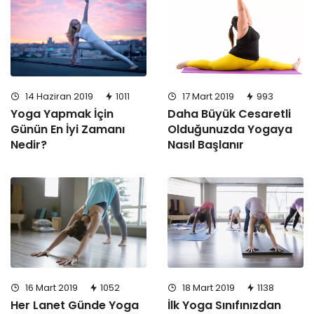
14 Haziran 2019
1011
17 Mart 2019
993
Yoga Yapmak İçin
Daha Büyük Cesaretli
Günün En İyi Zamanı
Olduğunuzda Yogaya
Nedir?
Nasıl Başlanır
16 Mart 2019
1052
18 Mart 2019
1138
Her Lanet Günde Yoga
İlk Yoga Sınıfınızdan