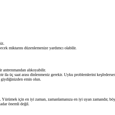
iz.
ecek miktarını düzenlemenize yardımcı olabilir.
bir antrenmandan alıkoyabilir.
r ila üç saat arası dinlenmeniz gerekir. Uyku problemlerini keşfederse
r giydiğinizden emin olun.
. Yürümek için en iyi zaman, zamanlamanıza en iyi uyan zamandır, böylec
kadar önemli değil.