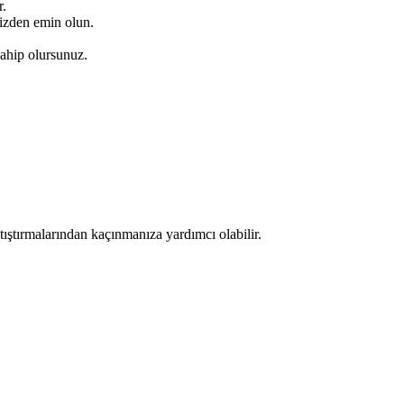
r.
nizden emin olun.
sahip olursunuz.
tıştırmalarından kaçınmanıza yardımcı olabilir.