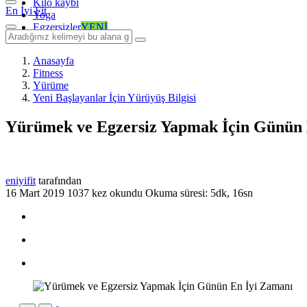
Kilo kaybı
En İyi Fit
Yoga
Egzersizler
YENİ
Anasayfa
Fitness
Yürüme
Yeni Başlayanlar İçin Yürüyüş Bilgisi
Yürümek ve Egzersiz Yapmak İçin Günün 
eniyifit
tarafından
16 Mart 2019
1037 kez okundu
Okuma süresi: 5dk, 16sn