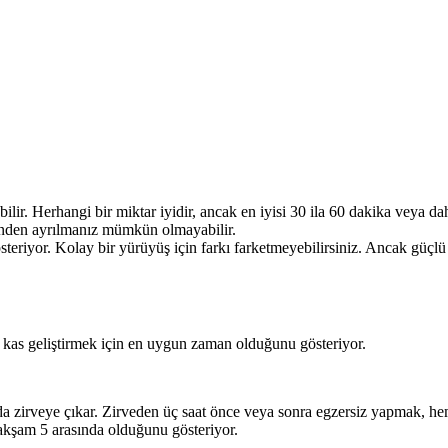
ir. Herhangi bir miktar iyidir, ancak en iyisi 30 ila 60 dakika veya daha
rinden ayrılmanız mümkün olmayabilir.
riyor. Kolay bir yürüyüş için farkı farketmeyebilirsiniz. Ancak güçlü b
 kas geliştirmek için en uygun zaman olduğunu gösteriyor.
da zirveye çıkar. Zirveden üç saat önce veya sonra egzersiz yapmak, hem
 akşam 5 arasında olduğunu gösteriyor.