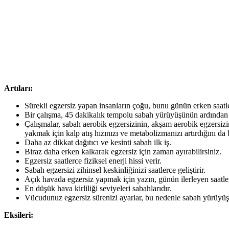
Artıları:
Sürekli egzersiz yapan insanların çoğu, bunu günün erken saatle
Bir çalışma, 45 dakikalık tempolu sabah yürüyüşünün ardından yi
Çalışmalar, sabah aerobik egzersizinin, akşam aerobik egzersizin
yakmak için kalp atış hızınızı ve metabolizmanızı artırdığını da
Daha az dikkat dağıtıcı ve kesinti sabah ilk iş.
Biraz daha erken kalkarak egzersiz için zaman ayırabilirsiniz.
Egzersiz saatlerce fiziksel enerji hissi verir.
Sabah egzersizi zihinsel keskinliğinizi saatlerce geliştirir.
Açık havada egzersiz yapmak için yazın, günün ilerleyen saatler
En düşük hava kirliliği seviyeleri sabahlarıdır.
Vücudunuz egzersiz sürenizi ayarlar, bu nedenle sabah yürüyüş et
Eksileri: