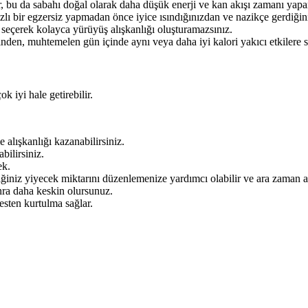
, bu da sabahı doğal olarak daha düşük enerji ve kan akışı zamanı yapa
ızlı bir egzersiz yapmadan önce iyice ısındığınızdan ve nazikçe gerdiği
seçerek kolayca yürüyüş alışkanlığı oluşturamazsınız.
nden, muhtemelen gün içinde aynı veya daha iyi kalori yakıcı etkilere 
 iyi hale getirebilir.
lışkanlığı kazanabilirsiniz.
bilirsiniz.
ek.
iğiniz yiyecek miktarını düzenlemenize yardımcı olabilir ve ara zaman a
onra daha keskin olursunuz.
esten kurtulma sağlar.