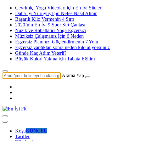
Çevrimiçi Yoga Videoları için En İyi Siteler
Daha İyi Yürüyüş İçin Nefes Nasıl Alınır
Başarılı Kilo Vermenin 4 Sırrı
2020’nin En İyi 9 Spor Sırt Çantası
Nazik ve Rahatlatıcı Yoga Egzersizi
Müziksiz Çalışmanız İçin 6 Neden
Egzersiz Planınızı Güçlendirmenin 7 Yolu
Egzersiz yaptıktan sonra neden kilo alıyorsunuz
Günde Kaç Adım Yeterli?
Büyük Kalori Yakma için Tabata Eğitim
Arama Yap
Koşu
GÜNCEL
Tarifler