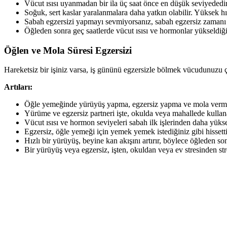
Vücut ısısı uyanmadan bir ila üç saat önce en düşük seviyededir
Soğuk, sert kaslar yaralanmalara daha yatkın olabilir. Yüksek h
Sabah egzersizi yapmayı sevmiyorsanız, sabah egzersiz zamanı 
Öğleden sonra geç saatlerde vücut ısısı ve hormonlar yükseldiği
Öğlen ve Mola Süresi Egzersizi
Hareketsiz bir işiniz varsa, iş gününü egzersizle bölmek vücudunuzu çok
Artıları:
Öğle yemeğinde yürüyüş yapma, egzersiz yapma ve mola verme a
Yürüme ve egzersiz partneri işte, okulda veya mahallede kullana
Vücut ısısı ve hormon seviyeleri sabah ilk işlerinden daha yüks
Egzersiz, öğle yemeği için yemek yemek istediğiniz gibi hissett
Hızlı bir yürüyüş, beyine kan akışını artırır, böylece öğleden s
Bir yürüyüş veya egzersiz, işten, okuldan veya ev stresinden str