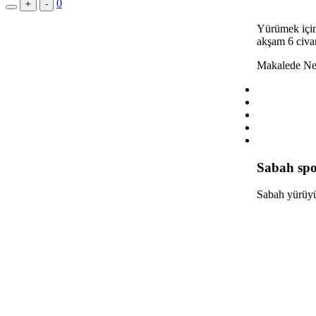
0
+
-
Yürümek için 
akşam 6 civar
Makalede Ne
Sabah sp
Sabah yürüyüş